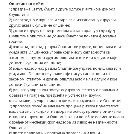
Општинско веће:
1) предлаже Статут, буџет и друге одлуке и акте које доноси
Скупштина;
2) непосредно извршава и стара се о извршавању одлука и
других аката Скупштине општине;
3) доноси одлуку о привременом финансирању у случају да
Скупштина општине не донесе буџет пре почетка фискалне
године;
4) врши надзор над радом Општинске управе, поништава или
укида акте Општинске управе који нису у сагласности са
законом, статутом и другим општим актом или одлуком које
доноси Скупштина општине;
5) врши надзор над радом Општинске управе, поништава или
укида акте Општинске управе који нису у сагласности са
законом, статутом и другим општим актом или одлуком које
доноси Скупштина општине;
6) решава у управном поступку у другом степену о правима и
обавезама грађана, предузећа и установа и других
организација у управним стварима из надлежности Општине;
7) прописује посебне елементе процене ризика и учесталост
вршења инспекцијског надзора на основу процене ризика из
изворне надлежности Општине, као и посебне елементе плана
одређеног инспекцијског надзора из изворне надлежности
Општине;
8) прати реализацију програма пословања и врши