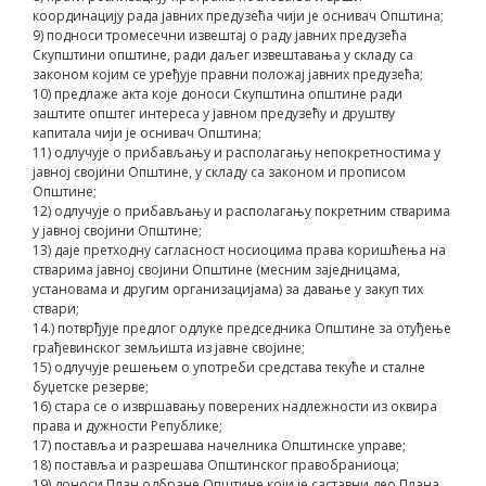
координацију рада јавних предузећа чији је оснивач Општина;
9) подноси тромесечни извештај о раду јавних предузећа
Скупштини општине, ради даљег извештавања у складу са
законом којим се уређује правни положај јавних предузећа;
10) предлаже акта које доноси Скупштина општине ради
заштите општег интереса у јавном предузећу и друштву
капитала чији је оснивач Општина;
11) одлучује о прибављању и располагању непокретностима у
јавној својини Општине, у складу са законом и прописом
Општине;
12) одлучује о прибављању и располагању покретним стварима
у јавној својини Општине;
13) даје претходну сагласност носиоцима права коришћења на
стварима јавној својини Општине (месним заједницама,
установама и другим организацијама) за давање у закуп тих
ствари;
14.) потврђује предлог одлуке председника Општине за отуђење
грађевинског земљишта из јавне својине;
15) одлучује решењем о употреби средстава текуће и сталне
буџетске резерве;
16) стара се о извршавању поверених надлежности из оквира
права и дужности Републике;
17) поставља и разрешава начелника Општинске управе;
18) поставља и разрешава Општинског правобраниоца;
19) доноси План одбране Општине који је саставни део Плана