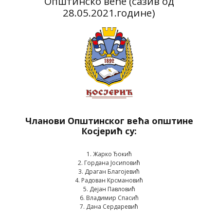
Општинско веће (сазив од
28.05.2021.године)
Чланови Општинског већа општине
Косјерић су:
1. Жарко Ђокић
2. Гордана Јосиповић
3. Драган Благојевић
4. Радован Крсмановић
5. Дејан Павловић
6. Владимир Спасић
7. Дана Сердаревић