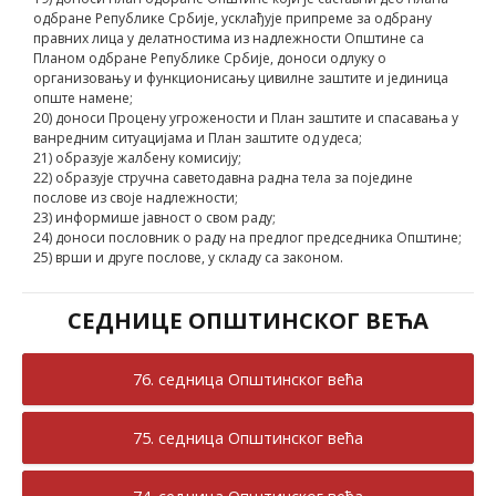
одбране Републике Србије, усклађује припреме за одбрану
правних лица у делатностима из надлежности Општине са
Планом одбране Републике Србије, доноси одлуку о
организовању и функционисању цивилне заштите и јединица
опште намене;
20) доноси Процену угрожености и План заштите и спасавања у
ванредним ситуацијама и План заштите од удеса;
21) образује жалбену комисију;
22) образује стручна саветодавна радна тела за поједине
послове из своје надлежности;
23) информише јавност о свом раду;
24) доноси пословник о раду на предлог председника Општине;
25) врши и друге послове, у складу са законом.
СЕДНИЦЕ ОПШТИНСКОГ ВЕЋА
76. седница Општинског већа
75. седница Општинског већа