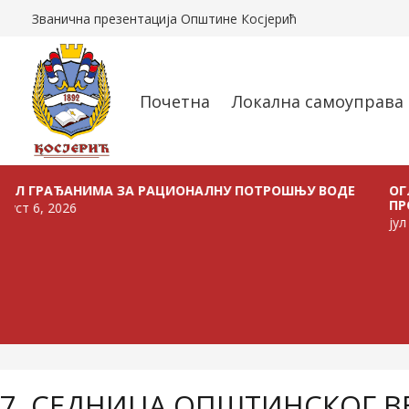
Званична презентација Општине Косјерић
Почетна
Локална самоуправа
АЂАНИМА ЗА РАЦИОНАЛНУ ПОТРОШЊУ ВОДЕ
ОГЛАС О Р
ПРОДАЈУ В
2026
јул 24, 2026
7. СЕДНИЦА ОПШТИНСКОГ В