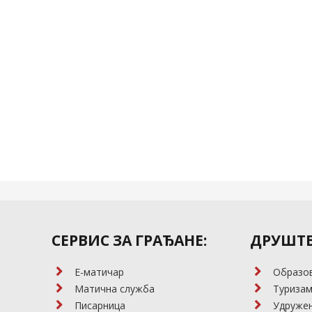
СЕРВИС ЗА ГРАЂАНЕ:
ДРУШТВ
E-матичар
Образо
Матична служба
Туриза
Писарница
Удружењ