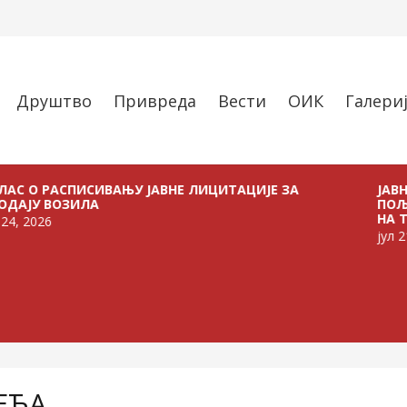
Друштво
Привреда
Вести
ОИК
Галери
АСПИСИВАЊУ ЈАВНЕ ЛИЦИТАЦИЈЕ ЗА
ЈАВНИ ПОЗИ
ОЗИЛА
ПОЉОПРИВРЕ
НА ТЕРИТОРИ
јул 21, 2026
ЕЋА