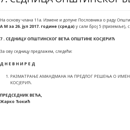
На основу члана 11а. Измене и допуне Пословника о раду Општи
А М за 26. јул 2017. године (среда)
у сали број 5 (приземље), с
7 . СЕДНИЦУ ОПШТИНСКОГ ВЕЋА ОПШТИНЕ КОСЈЕРИЋ
За ову седницу предлажем, следећи:
Д Н Е В Н И Р Е Д
РАЗМАТРАЊЕ АМАНДМАНА НА ПРЕДЛОГ РЕШЕЊА О ИМЕНО
КОСЈЕРИЋ.
ПРЕДСЕДНИК ВЕЋА,
Жарко Ђокић