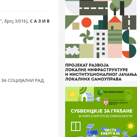
, број 3/016),
С А З И В
ЗА СОЦИЈАЛНИ РАД,