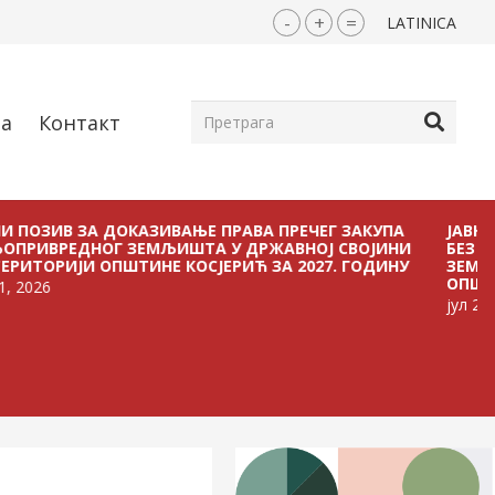
-
+
=
LATINICA
ја
Контакт
В ЗА ДОКАЗИВАЊЕ ПРАВА ПРЕЧЕГ ЗАКУПА
ЈАВНИ ПОЗИВ
ДНОГ ЗЕМЉИШТА У ДРЖАВНОЈ СВОЈИНИ
БЕЗ ПЛАЋАЊА
ЈИ ОПШТИНЕ КОСЈЕРИЋ ЗА 2027. ГОДИНУ
ЗЕМЉИШТА У 
ОПШТИНЕ КОСЈ
јул 21, 2026