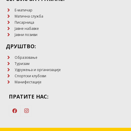
E-матичар
Матична служба
Писарница
Јавне набавке
Јавни позиви
ДРУШТВО:
Образовање
Туризам
Удружења и организације
Спортски клубови
Манифестације
ПРАТИТЕ НАС: