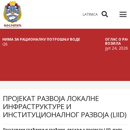
LATINICA
А ЗА РАЦИОНАЛНУ ПОТРОШЊУ ВОДЕ
ОГЛАС О РАСПИСИВ
ВОЗИЛА
јул 24, 2026
ПРОЈЕКAТ РАЗВОЈА ЛОКАЛНЕ
ИНФРАСТРУКТУРЕ И
ИНСТИТУЦИОНАЛНОГ РАЗВОЈА (LIID)
Поштоване грађанке и грађани, детаље о пројекту
LIID
, мапу