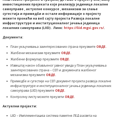
инвестиционих пројеката које реализују јединице локалне
самоуправе , актуелне конкурсе , механизам за слање
сугестија и примедби и остале информације о пројекту
можете пронаћи на веб сајту пројекта Развоја локалне
инфраструктуре и институционалног јачања јединица
локалних самоуправа (
LIID
) . Линк:
https://liid.mgsi.gov.rs/
.
Документа:
План укључивања заинтересованих страна преузмите
ОВДЕ.
Жалбени механизам преузмите
ОВДЕ.
Жалбени формулар преузмите
ОВДЕ.
Извештај након обављеног јавног увида у План укуључивања
заинтересованих страна – СЕП и докумената жалбеног
механизма преузмите
ОВДЕ.
Примедбе и сугестије на СЕП документ пројекта развоја локалне
инфраструктуре и институционалног јачања јединица локалних
самоуправа (LIID) преузмите
ОВДЕ.
Контролну листу можете преузети
ОВДЕ.
Актуелни пројекти:
LIID – Имплементација система паметне ЛЕД расвета на