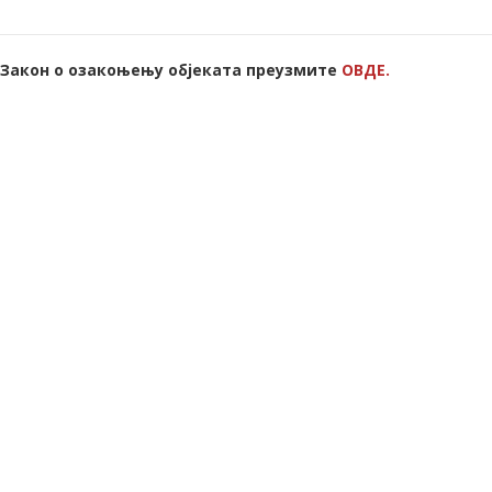
Закон о озакоњењу објеката преузмите
ОВДЕ.