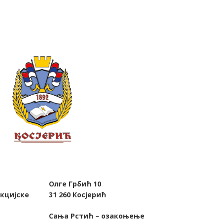
Олге Грбић 10
кцијске
31 260 Косјерић
Сања Рстић – озакоњење