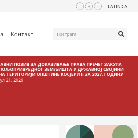
-
+
=
LATINICA
ја
Контакт
ОЗИВ ЗА ДОКАЗИВАЊЕ ПРАВА ПРЕЧЕГ ЗАКУПА
ЈАВНИ ПО
ВРЕДНОГ ЗЕМЉИШТА У ДРЖАВНОЈ СВОЈИНИ
БЕЗ ПЛАЋ
ТОРИЈИ ОПШТИНЕ КОСЈЕРИЋ ЗА 2027. ГОДИНУ
ЗЕМЉИШТА
ОПШТИНЕ 
26
јул 21, 202