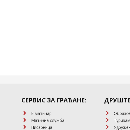
СЕРВИС ЗА ГРАЂАНЕ:
ДРУШТВ
E-матичар
Образо
Матична служба
Туриза
Писарница
Удружењ