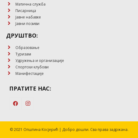
Матична служба
Писарница
Јавне набавке
Јавни позиви
ДРУШТВО:
Образовање
Туризам
Удружења и организације
Спортски клубови
Манифестације
ПРАТИТЕ НАС:
© 2021 Општина Косјерић | Добро дошли. Сва права задржана.