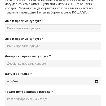
могу добити само житељи уписани у матичне књиге општине
Косјерић. Молимо Вас да формулар, који се налази у наставку,
попуните и потврдите Захтев, избором тастера ПОШАЉИ.
Име и презиме супруга *
Име и презиме супруге *
Девојачко презиме супруге *
Датум венчања *
Разлог потраживања извода *