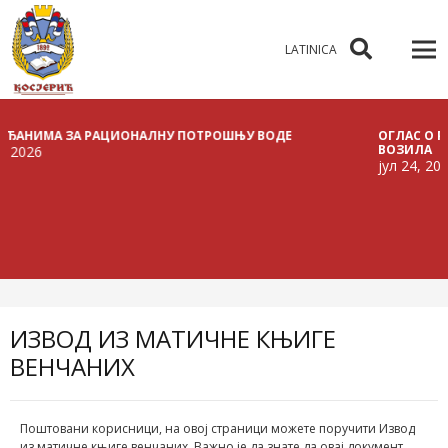
LATINICA
НИМА ЗА РАЦИОНАЛНУ ПОТРОШЊУ ВОДЕ
ОГЛАС О РАСПИ
ВОЗИЛА
6
јул 24, 2026
ИЗВОД ИЗ МАТИЧНЕ КЊИГЕ
ВЕНЧАНИХ
Поштовани корисници, на овој страници можете поручити Извод
из матичне књиге венчаних. Важно је да знате да овај документ