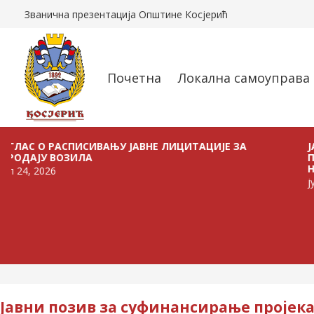
Званична презентација Општине Косјерић
Почетна
Локална самоуправа
О РАСПИСИВАЊУ ЈАВНЕ ЛИЦИТАЦИЈЕ ЗА
ЈАВНИ ПО
У ВОЗИЛА
ПОЉОПРИ
НА ТЕРИТ
026
јул 21, 20
Јавни позив за суфинансирање пројека