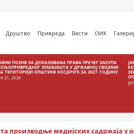
Друштво
Привреда
Вести
ОИК
Галери
ЗИВ ЗА ДОКАЗИВАЊЕ ПРАВА ПРЕЧЕГ ЗАКУПА
ЈАВНИ ПО
ВРЕДНОГ ЗЕМЉИШТА У ДРЖАВНОЈ СВОЈИНИ
БЕЗ ПЛАЋ
ОРИЈИ ОПШТИНЕ КОСЈЕРИЋ ЗА 2027. ГОДИНУ
ЗЕМЉИШТА
ОПШТИНЕ К
26
јул 21, 2026
та производње медијских садржаја у о