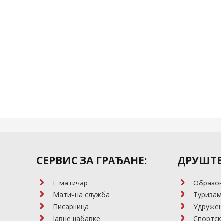
СЕРВИС ЗА ГРАЂАНЕ:
ДРУШТВ
E-матичар
Образо
Матична служба
Туриза
Писарница
Удружењ
Јавне набавке
Спортск