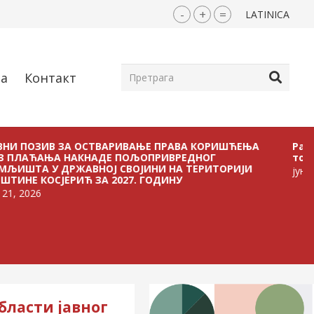
-
+
=
LATINICA
ја
Контакт
ЗИВ ЗА ОСТВАРИВАЊЕ ПРАВА КОРИШЋЕЊА
Расписан Jа
АЊА НАКНАДЕ ПОЉОПРИВРЕДНОГ
тов
 У ДРЖАВНОЈ СВОЈИНИ НА ТЕРИТОРИЈИ
јун 30, 2026
ОСЈЕРИЋ ЗА 2027. ГОДИНУ
бласти јавног