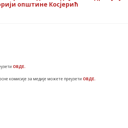
орији општине Косјерић
еузети
ОВДЕ.
рсне комисије за медије можете преузети
ОВДЕ.