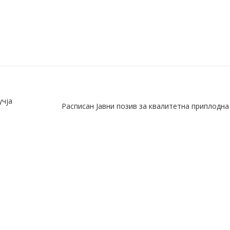
учја
Расписан Јавни позив за квалитетна приплодна 