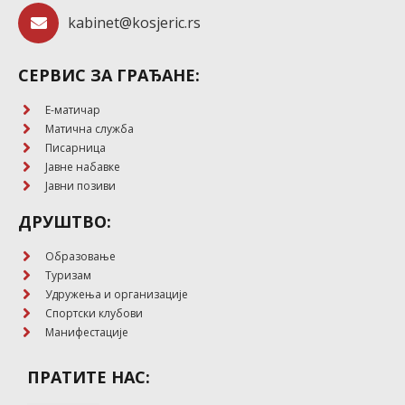
kabinet@kosjeric.rs
СЕРВИС ЗА ГРАЂАНЕ:
E-матичар
Матична служба
Писарница
Јавне набавке
Јавни позиви
ДРУШТВО:
Образовање
Туризам
Удружења и организације
Спортски клубови
Манифестације
ПРАТИТЕ НАС: