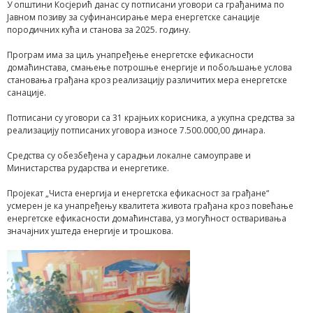
У oпштини Косјерић данас су потписани уговори са грађанима по
Јавном позиву за суфинансирање мера енергетске санације
породичних кућа и станова за 2025. годину.
Програм има за циљ унапређење енергетске ефикасности
домаћинстава, смањење потрошње енергије и побољшање услова
становања грађана кроз реализацију различитих мера енергетске
санације.
Потписани су уговори са 31 крајњих корисника, а укупна средства за
реализацију потписаних уговора износе 7.500.000,00 динара.
Средства су обезбеђена у сарадњи локалне самоуправе и
Министарства рударства и енергетике.
Пројекат „Чиста енергија и енергетска ефикасност за грађане“
усмерен је ка унапређењу квалитета живота грађана кроз повећање
енергетске ефикасности домаћинстава, уз могућност остваривања
значајних уштеда енергије и трошкова.