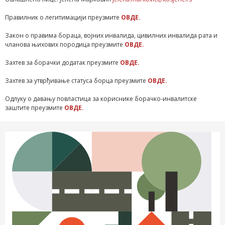
Правилник о легитимацији преузмите
ОВДЕ.
Закон о правима бораца, војних инвалида, цивилних инвалида рата и
чланова њихових породица преузмите
ОВДЕ.
Захтев за борачки додатак преузмите
ОВДЕ.
Захтев за утврђивање статуса борца преузмите
ОВДЕ.
Одлуку о давању повластица за кориснике борачко-инвалитске
заштите преузмите
ОВДЕ.