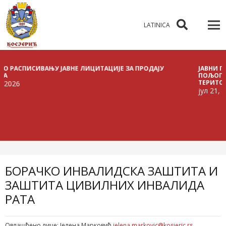
LATINICA
ИВАЊУ ЈАВНЕ ЛИЦИТАЦИЈЕ ЗА ПРОДАЈУ
ЈАВНИ ПОЗИВ ЗА Д
ПОЉОПРИВРЕДНОГ 
ТЕРИТОРИЈИ ОПШТИ
јул 21, 2026
БОРАЧКО ИНВАЛИДСКА ЗАШТИТА И
ЗАШТИТА ЦИВИЛНИХ ИНВАЛИДА
РАТА
Овлашћено лице: Јелена Марковић
jelena.markovic@kosjeric.rs