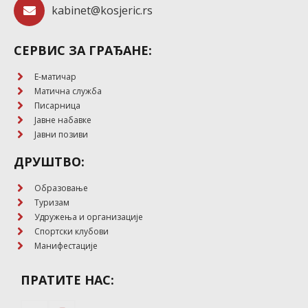
kabinet@kosjeric.rs
СЕРВИС ЗА ГРАЂАНЕ:
E-матичар
Матична служба
Писарница
Јавне набавке
Јавни позиви
ДРУШТВО:
Образовање
Туризам
Удружења и организације
Спортски клубови
Манифестације
ПРАТИТЕ НАС: