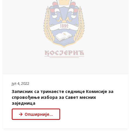
јул 4, 2022
Записник са тринаесте седнице Комисије за
спровођење избора за Савет месних
заједница
Опширније…