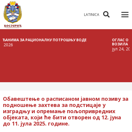
LATINICA
МА ЗА РАЦИОНАЛНУ ПОТРОШЊУ ВОДЕ
ОГЛАС О РАСПИСИ
ВОЗИЛА
јул 24, 2026
Обавештење о расписаном јавном позиву за
подношење захтева за подстицаје у
изградњу и опремање пољопривредних
објеката, који ће бити отворен од 12. јуна
до 11. јула 2025. године.