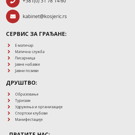
+381(0) 31 78 14 60
kabinet@kosjeric.rs
СЕРВИС ЗА ГРАЂАНЕ:
E-матичар
Матична служба
Писарница
Јавне набавке
Јавни позиви
ДРУШТВО:
Образовање
Туризам
Удружења и организације
Спортски клубови
Манифестације
ПРАТИТЕ НАС: