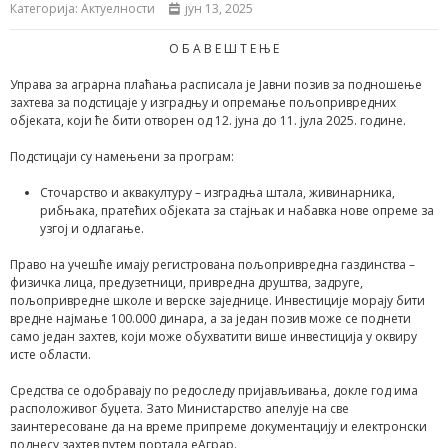
Категорија:
Актуелности
јун 13, 2025
О Б А В Е Ш Т Е Њ Е
Управа за аграрна плаћања расписала је Јавни позив за подношење
захтева за подстицаје у изградњу и опремање пољопривредних
објеката, који ће бити отворен од 12. јуна до 11. јула 2025. године.
Подстицаји су намењени за програм:
Сточарство и аквакултуру – изградња штала, живинарника,
рибњака, пратећих објеката за стајњак и набавка нове опреме за
узгој и одлагање.
Право на учешће имају регистрована пољопривредна газдинства –
физичка лица, предузетници, привредна друштва, задруге,
пољопривредне школе и верске заједнице. Инвестиције морају бити
вредне најмање 100.000 динара, а за један позив може се поднети
само један захтев, који може обухватити више инвестиција у оквиру
исте области.
Средства се одобравају по редоследу пријављивања, докле год има
расположивог буџета. Зато Министарство апелује на све
заинтересоване да на време припреме документацију и електронски
поднесу захтев путем портала еАграр.