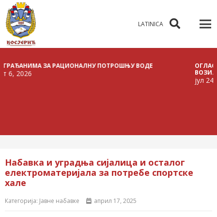
LATINICA
ЂАНИМА ЗА РАЦИОНАЛНУ ПОТРОШЊУ ВОДЕ
ОГЛАС О РАС
ВОЗИЛА
2026
јул 24, 2026
Набавка и уградња сијалица и осталог
електроматеријала за потребe спортске
хале
Категорија:
Јавне набавке
април 17, 2025