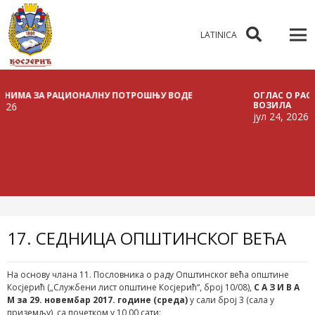
LATINICA
 ЗА РАЦИОНАЛНУ ПОТРОШЊУ ВОДЕ
ОГЛАС О РАСПИСИВА
ВОЗИЛА
јул 24, 2026
17. СЕДНИЦА ОПШТИНСКОГ ВЕЋА
На основу члана 11. Пословника о раду Општинског већа општине
Косјерић („Службени лист општине Косјерић“, број 10/08),
С А З И В А
М за 29. новембар 2017. године (среда)
у сали број 3 (сала у
приземљу), са почетком у 10,00 сати: