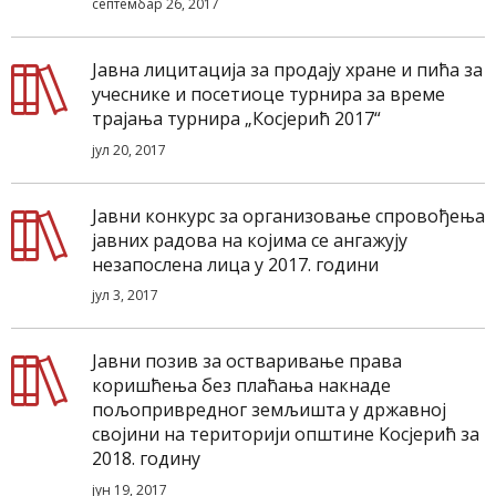
септембар 26, 2017
Јавна лицитација за продају хране и пића за
учеснике и посетиоце турнира за време
трајања турнира „Косјерић 2017“
јул 20, 2017
Јавни конкурс за организовање спровођења
јавних радова на којима се ангажују
незапослена лица у 2017. години
јул 3, 2017
Jавни позив за остваривање права
коришћења без плаћања накнаде
пољопривредног земљишта у државној
својини на територији општине Kосјерић за
2018. годину
јун 19, 2017