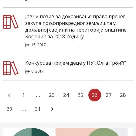
Јавни позив за доказивање права пречег
закупа пољопривредног земљишта у
државној својини на територији општине
Косјерић за 2018. годину
јун 15, 2017
Конкурс за пријем деце у ПУ „Олга Грбић“
јун 8, 2017
1
…
23
24
25
26
27
28
29
…
31