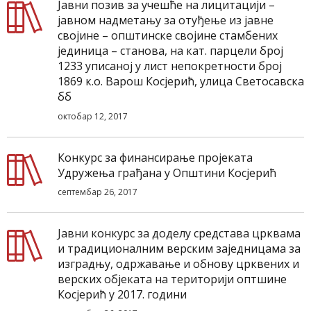
Јавни позив за учешће на лицитацији –
јавном надметању за отуђење из јавне
својине – општинске својине стамбених
јединица – станова, на кат. парцели број
1233 уписаној у лист непокретности број
1869 к.о. Варош Косјерић, улица Светосавска
бб
октобар 12, 2017
Конкурс за финансирање пројеката
Удружења грађана у Општини Косјерић
септембар 26, 2017
Јавни конкурс за доделу средстава црквама
и традиционалним верским заједницама за
изградњу, одржавање и обнову црквених и
верских објеката на територији оптшине
Косјерић у 2017. години