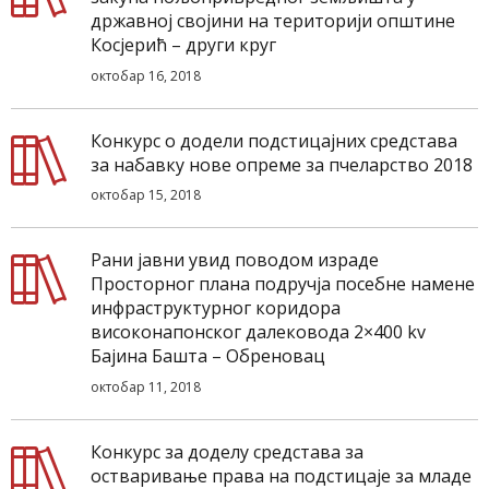
државној својини на територији општине
Косјерић – други круг
октобар 16, 2018
Конкурс о додели подстицајних средстава
за набавку нове опреме за пчеларство 2018
октобар 15, 2018
Рани јавни увид поводом израде
Просторног плана подручја посебне намене
инфраструктурног коридора
високонапонског далековода 2×400 kv
Бајина Башта – Обреновац
октобар 11, 2018
Конкурс за доделу средстава за
остваривање права на подстицаје за младе