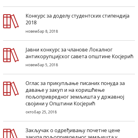
Конкурс за доделу студентских стипендија
2018
новембар 8, 2018
Јавни конкурс за чланове Локалног
антикорупцијског савета општине Косјерић
новембар 5, 2018
Оглас за прикупљање писаних понуда за
давање у закуп и на коришћење
пољопривредног земљишта у државној
својини у Општини Косјерић
октобар 25, 2018
Закључак о одређивању почетне цене
закупа пољопривредног земљишта у