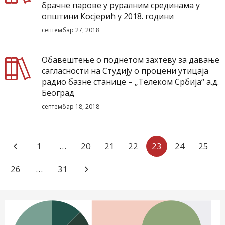
брачне парове у руралним срединама у
општини Косјерић у 2018. години
септембар 27, 2018
Обавештење о поднетом захтеву за давање
сагласности на Студију о процени утицаја
радио базне станице – „Телеком Србија“ а.д.
Београд
септембар 18, 2018
1
…
20
21
22
23
24
25
26
…
31