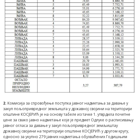
2.
Комисија за спровођење поступка јавног надметања за давање у
закуп пољопривредног земљишта у државноj својини на територији
општине КОСЈЕРИЋ је на основу табеле из тачке 1. утврдила почетне
цене за свако јавно надметање које је предмет Одлуке о расписивању
јавног огласа за давање у закуп пољопривредног земљиштау
државној својини на територији општине КОСЈЕРИЋ у другом кругу,
односно за укупно 279 јавних надметања обухваћених Годишњим