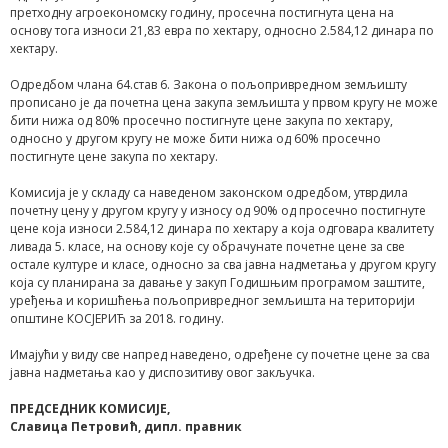
претходну агроекономску годину, просечна постигнута цена на
основу тога износи 21,83 евра по хектару, односно 2.584,12 динара по
хектару.
Одредбом члана 64.став 6. Закона о пољопривредном земљишту
прописано је да почетна цена закупа земљишта у првом кругу не може
бити нижа од 80% просечно постигнуте цене закупа по хектару,
односно у другом кругу не може бити нижа од 60% просечно
постигнуте цене закупа по хектару.
Комисија је у складу са наведеном законском одредбом, утврдила
почетну цену у другом кругу у износу од 90% од проcечно постигнуте
цене која износи 2.584,12 динара по хектару а која одговара квалитету
ливада 5. класе, на основу које су обрачунате почетне цене за све
остале културе и класе, односно за сва јавна надметања у другом кругу
која су планирана за давање у закуп Годишњим програмом заштите,
уређења и коришћења пољопривредног земљишта на територији
општине КОСЈЕРИЋ за 2018. годину.
Имајући у виду све напред наведено, одређене су почетне цене за сва
јавна надметања као у диспозитиву овог закључка.
ПРЕДСЕДНИK КОМИСИЈЕ,
Славица Петровић, дипл. правник