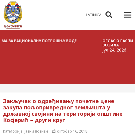
LATINICA
 РАЦИОНАЛНУ ПОТРОШЊУ ВОДЕ
ОГЛАС О РАСПИСИВАЊУ Ј
ВОЗИЛА
јул 24, 2026
Закључак о одређивању почетне цене
закупа пољопривредног земљишта у
државној својини на територији општине
Косјерић – други круг
Категорија:
Јавни позиви
октобар 16, 2018