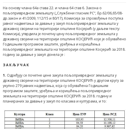
На основу члана 64a става 22. и члана 64 став 6. Закона о
пољопривредном земљишту („Службени гласник РС“, бр.62/06,65/08-
др.закон и 41/2009, 112/15 и 80/17), Комисија за спровођење поступка
јавног надметања за давање у закуп пољопривредног земљишта у
државној својини на територији општине Косјерић (у даљем тексту:
Комисија), утврдила је почетну цену пољопривредног земљишта у
државној својини на територији општине КОСЈЕРИЋ које је обухваћено
Годишњим програмом заштите, уређења и коришћења
пољопривредног земљишта на територији општине Косјерић за 2018.
годину за давање у закуп донела је :
З А К Љ У Ч А К
1.
Одређују се почетне цене закупа пољопривредног земљишта у
државној својини на територији општине КОСЈЕРИЋ у другом кругу за
укупно 279 јавних надметања, која су обухваћена Годишњим
програмом заштите, уређења и коришћења пољопривредног
земљишта на територији општине КОСЈЕРИЋ за 2018. годину и
планираних за давање у закуп по класама и културама, и то: