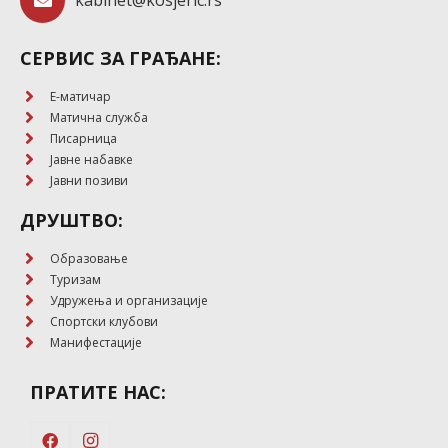
kabinet@kosjeric.rs
СЕРВИС ЗА ГРАЂАНЕ:
E-матичар
Матична служба
Писарница
Јавне набавке
Јавни позиви
ДРУШТВО:
Образовање
Туризам
Удружења и организације
Спортски клубови
Манифестације
ПРАТИТЕ НАС: