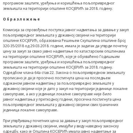
програмом заштите, уређења и коришћења пољопривредног
земљишта на територији општине КОСЈЕРИЋ за 2018. годину.
О б р а з л о ж е њ е
Комисија за спровођење поступка јавног надметања за давање у закуп
пољопривредног земљишта у државној својини на територији
општине КОСЈЕРИЋ, образована Решењем Скупштина општине број
320-35/2018 од 29.03.2018. године, имала је задатак да утврди почетну
цену за закуп за свако јавно надметање по катастарским општинама
на територији општине КОСЈЕРИЋ, које је обухваћено Годишњим
програмом заштите, уређења и коришћења пољопривредног
земљишта на територији општине КОСЈЕРИЋ за 2018. годину.
Одредбом члана 64a став 22. Закона о пољопривредном земљишту
прописано је да је просечно постигнута цена на последњем
одржаном јавном надметању за пољопривредно земљиште у
државној својини које је дато у закуп на територији јединице локалне
самоуправе, а ако у јединици локалне самоуправе није било
јавног надметања у претходној години, просечна постигнута цена
пољопривредног земљишта у државној својини свих граничних
јединица локалне самоуправе.
При утврђивању почетних цена за давање у закуп пољопривредног
земљишта у државној својини, имајући у виду наведену законску
одредбу, како је Општина КОСЈЕРИЋ имала јавно надметање за