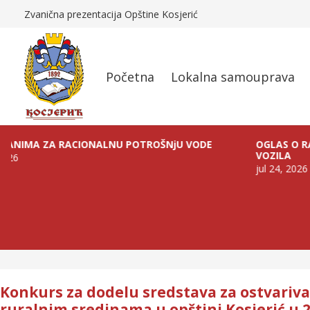
Zvanična prezentacija Opštine Kosjerić
Početna
Lokalna samouprava
A ZA RACIONALNU POTROŠNjU VODE
OGLAS O RASPISIV
VOZILA
jul 24, 2026
Konkurs za dodelu sredstava za ostvariva
ruralnim sredinama u opštini Kosjerić u 2