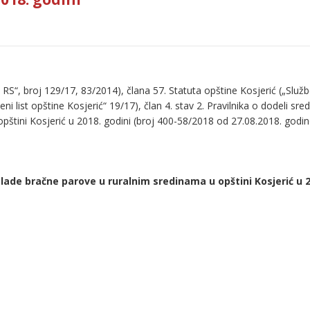
“, broj 129/17, 83/2014), člana 57. Statuta opštine Kosjerić („Služben
i list opštine Kosjerić“ 19/17), član 4. stav 2. Pravilnika o dodeli sre
štini Kosjerić u 2018. godini (broj 400-58/2018 od 27.08.2018. godin
ade bračne parove u ruralnim sredinama u opštini Kosjerić u 2