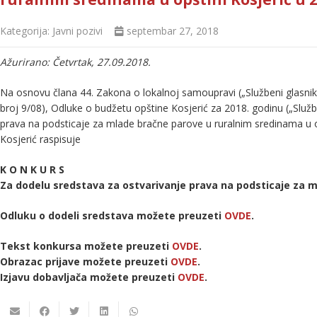
Kategorija:
Javni pozivi
septembar 27, 2018
Ažurirano: Četvrtak, 27.09.2018.
Na osnovu člana 44. Zakona o lokalnoj samoupravi („Službeni glasnik RS
broj 9/08), Odluke o budžetu opštine Kosjerić za 2018. godinu („Služben
prava na podsticaje za mlade bračne parove u ruralnim sredinama u op
Kosjerić raspisuje
K O N K U R S
Za dodelu sredstava za ostvarivanje prava na podsticaje za ml
Odluku o dodeli sredstava možete preuzeti
OVDE
.
Tekst konkursa možete preuzeti
OVDE
.
Obrazac prijave možete preuzeti
OVDE
.
Izjavu dobavljača možete preuzeti
OVDE
.