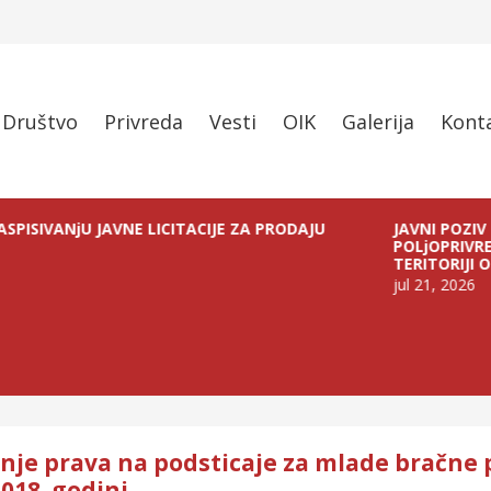
Društvo
Privreda
Vesti
OIK
Galerija
Kont
ANjU JAVNE LICITACIJE ZA PRODAJU
JAVNI POZIV ZA D
POLjOPRIVREDNOG 
TERITORIJI OPŠTIN
jul 21, 2026
nje prava na podsticaje za mlade bračne 
018. godini