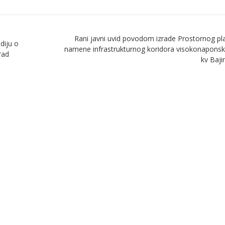
Rani javni uvid povodom izrade Prostornog p
diju o
namene infrastrukturnog koridora visokonapons
rad
kv Baj