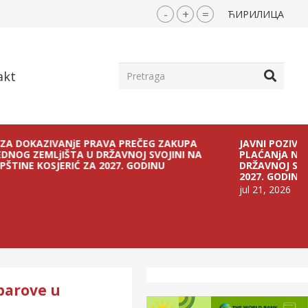
-
+
=
ЋИРИЛИЦА
akt
OKAZIVANjE PRAVA PREČEG ZAKUPA
JAVNI POZIV ZA OST
ZEMLjIŠTA U DRŽAVNOJ SVOJINI NA
PLAĆANjA NAKNADE 
E KOSJERIĆ ZA 2027. GODINU
DRŽAVNOJ SVOJINI NA
2027. GODINU
jul 21, 2026
parove u