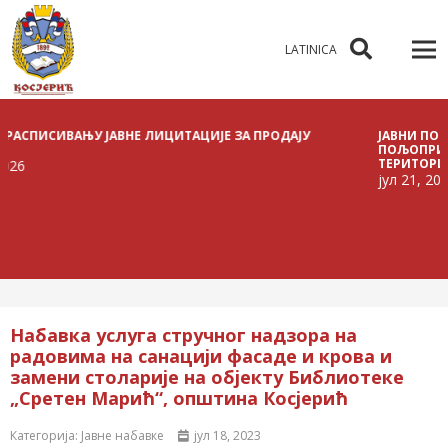
LATINICA
ИСИВАЊУ ЈАВНЕ ЛИЦИТАЦИЈЕ ЗА ПРОДАЈУ
ЈАВНИ ПОЗИВ ЗА
ПОЉОПРИВРЕДНО
ТЕРИТОРИЈИ ОПШ
јул 21, 2026
Набавка услуга стручног надзора на
радовима на санацији фасаде и крова и
замени столарије на објекту Библиотеке
„Сретен Марић“, општина Косјерић
Категорија:
Јавне набавке
јул 18, 2023