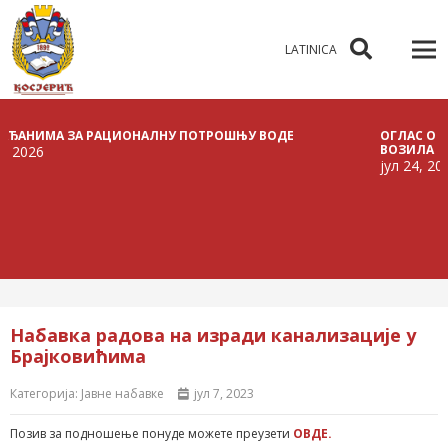
LATINICA
НИМА ЗА РАЦИОНАЛНУ ПОТРОШЊУ ВОДЕ
ОГЛАС О РАСП
ВОЗИЛА
26
јул 24, 2026
Набавка радова на изради канализације у
Брајковићима
Категорија:
Јавне набавке
јул 7, 2023
Позив за подношење понуде можете преузети
ОВДЕ.