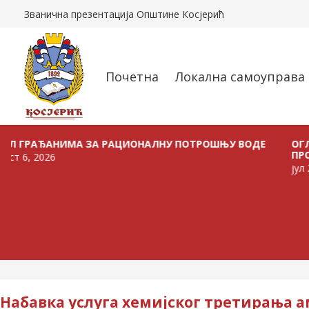
Званична презентација Општине Косјерић
Почетна
Локална самоуправа
ЂАНИМА ЗА РАЦИОНАЛНУ ПОТРОШЊУ ВОДЕ
ОГЛАС О Р
ПРОДАЈУ В
026
јул 24, 2026
Набавка услуга хемијског третирања 