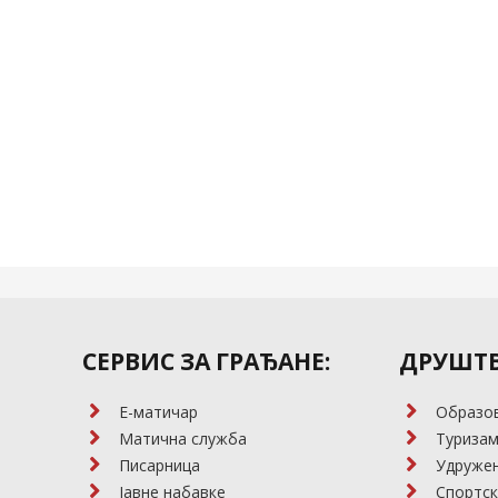
СЕРВИС ЗА ГРАЂАНЕ:
ДРУШТВ
E-матичар
Образо
Матична служба
Туриза
Писарница
Удружењ
Јавне набавке
Спортск