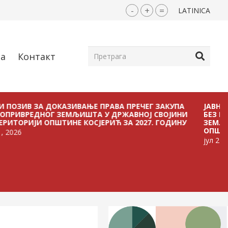
-
+
=
LATINICA
ја
Контакт
 ЗА ДОКАЗИВАЊЕ ПРАВА ПРЕЧЕГ ЗАКУПА
ЈАВНИ ПОЗИВ
ДНОГ ЗЕМЉИШТА У ДРЖАВНОЈ СВОЈИНИ
БЕЗ ПЛАЋАЊА
ЈИ ОПШТИНЕ КОСЈЕРИЋ ЗА 2027. ГОДИНУ
ЗЕМЉИШТА У 
ОПШТИНЕ КОСЈ
јул 21, 2026