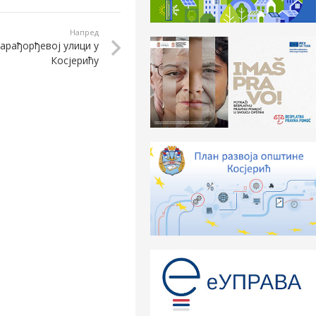
Напред
арађорђевој улици у
Косјерићу