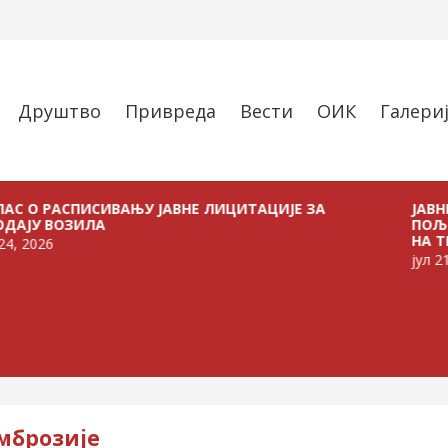
Друштво
Привреда
Вести
ОИК
Галери
АСПИСИВАЊУ ЈАВНЕ ЛИЦИТАЦИЈЕ ЗА
ЈАВНИ ПОЗИВ
ОЗИЛА
ПОЉОПРИВРЕ
НА ТЕРИТОРИ
јул 21, 2026
амброзије