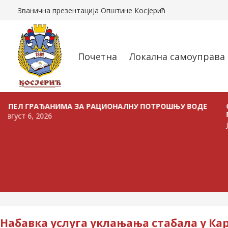
Званична презентација Општине Косјерић
Почетна
Локална самоуправа
ГРАЂАНИМА ЗА РАЦИОНАЛНУ ПОТРОШЊУ ВОДЕ
ОГЛАС О
ПРОДАЈУ
, 2026
јул 24, 20
Набавка услуга уклањања стабала у Ка