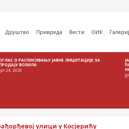
Друштво
Привреда
Вести
ОИК
Галери
 РАСПИСИВАЊУ ЈАВНЕ ЛИЦИТАЦИЈЕ ЗА
ЈАВНИ ПО
 ВОЗИЛА
ПОЉОПРИ
НА ТЕРИТ
26
јул 21, 202
рађорђевој улици у Косјерићу