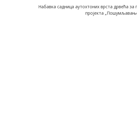
Набавка садница аутохтоних врста дрвећа за 
пројекта „Пошумљавање