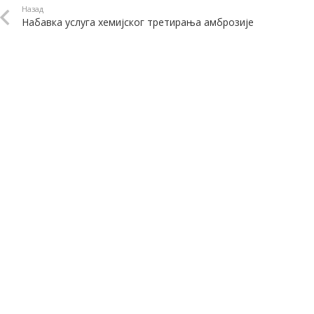
Назад
Набавка услуга хемијског третирања амброзије