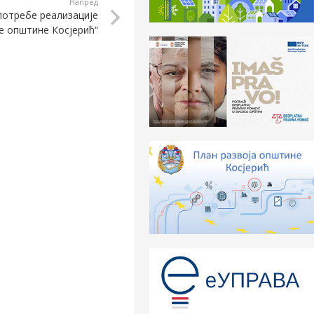
Напред
потребе реализације
 општине Косјерић“