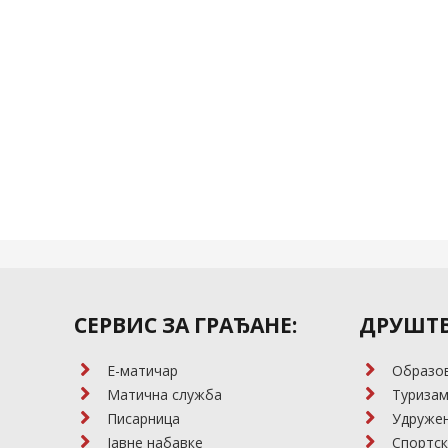
СЕРВИС ЗА ГРАЂАНЕ:
ДРУШТВ
E-матичар
Образо
Матична служба
Туриза
Писарница
Удружењ
Јавне набавке
Спортск