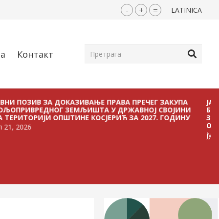
-
+
=
LATINICA
ја
Контакт
ЗИВ ЗА ДОКАЗИВАЊЕ ПРАВА ПРЕЧЕГ ЗАКУПА
ЈАВНИ ПОЗ
ВРЕДНОГ ЗЕМЉИШТА У ДРЖАВНОЈ СВОЈИНИ
БЕЗ ПЛАЋА
ОРИЈИ ОПШТИНЕ КОСЈЕРИЋ ЗА 2027. ГОДИНУ
ЗЕМЉИШТА 
ОПШТИНЕ К
6
јул 21, 2026