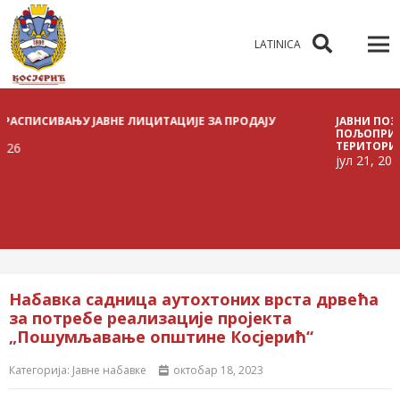
LATINICA
ИСИВАЊУ ЈАВНЕ ЛИЦИТАЦИЈЕ ЗА ПРОДАЈУ
ЈАВНИ ПОЗИВ ЗА
ПОЉОПРИВРЕДНО
ТЕРИТОРИЈИ ОПШ
јул 21, 2026
Набавка садница аутохтоних врста дрвећа
за потребе реализације пројекта
„Пошумљавање општине Косјерић“
Категорија:
Јавне набавке
октобар 18, 2023