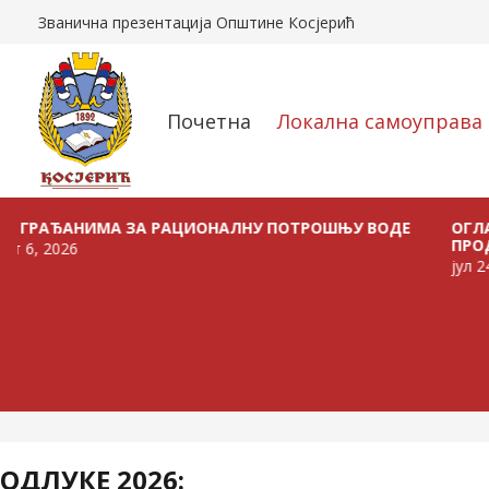
Званична презентација Општине Косјерић
Почетна
Локална самоуправа
АНИМА ЗА РАЦИОНАЛНУ ПОТРОШЊУ ВОДЕ
ОГЛАС О РА
ПРОДАЈУ ВО
26
јул 24, 2026
ОДЛУКЕ 2026: