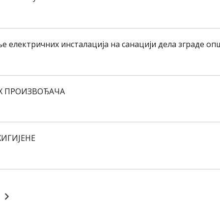
ње електричних инсталација на санацији дела зграде оп
Х ПРОИЗВОЂАЧА
ХИГИЈЕНЕ