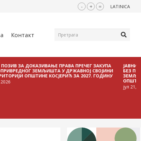
-
+
=
LATINICA
ја
Контакт
ЗА ДОКАЗИВАЊЕ ПРАВА ПРЕЧЕГ ЗАКУПА
ЈАВНИ ПОЗИВ 
НОГ ЗЕМЉИШТА У ДРЖАВНОЈ СВОЈИНИ
БЕЗ ПЛАЋАЊА 
И ОПШТИНЕ КОСЈЕРИЋ ЗА 2027. ГОДИНУ
ЗЕМЉИШТА У Д
ОПШТИНЕ КОСЈЕ
јул 21, 2026