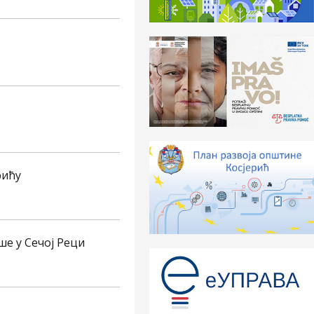
рићу
ше у Сечој Реци