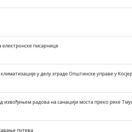
ња електронске писарнице
 климатизације у делу зграде Општинске управе у Косје
над извођењем радова на санацији моста преко реке Тму
ржавање путева