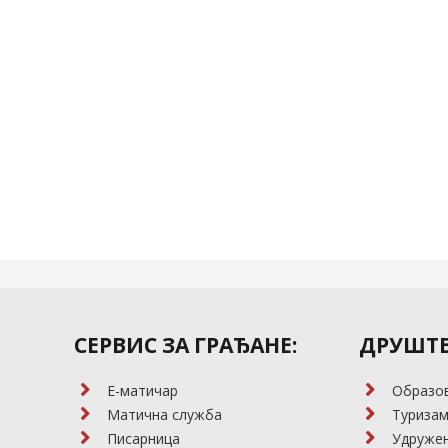
СЕРВИС ЗА ГРАЂАНЕ:
ДРУШТВ
E-матичар
Образо
Матична служба
Туриза
Писарница
Удружењ