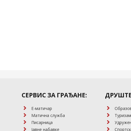
СЕРВИС ЗА ГРАЂАНЕ:
ДРУШТВ
E-матичар
Образо
Матична служба
Туриза
Писарница
Удружењ
Јавне набавке
Спортск