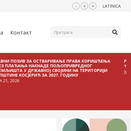
-
+
=
LATINICA
ја
Контакт
ЗИВ ЗА ОСТВАРИВАЊЕ ПРАВА КОРИШЋЕЊА
Расписан Jа
ЋАЊА НАКНАДЕ ПОЉОПРИВРЕДНОГ
тов
 У ДРЖАВНОЈ СВОЈИНИ НА ТЕРИТОРИЈИ
јун 30, 2026
КОСЈЕРИЋ ЗА 2027. ГОДИНУ
6