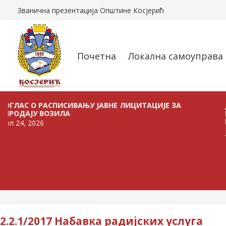
Званична презентација Општине Косјерић
Почетна
Локална самоуправа
О РАСПИСИВАЊУ ЈАВНЕ ЛИЦИТАЦИЈЕ ЗА
ЈАВНИ П
ЈУ ВОЗИЛА
ПОЉОПР
НА ТЕРИ
2026
јул 21, 20
2.2.1/2017 Набавка радијских услуга