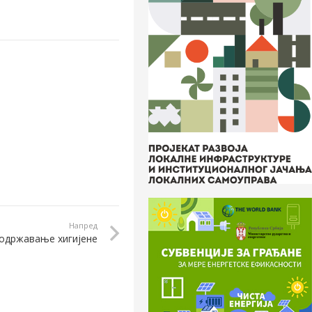
Напред
 одржавање хигијене