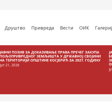
Друштво
Привреда
Вести
ОИК
Галери
ОЗИВ ЗА ДОКАЗИВАЊЕ ПРАВА ПРЕЧЕГ ЗАКУПА
ЈАВНИ ПО
ИВРЕДНОГ ЗЕМЉИШТА У ДРЖАВНОЈ СВОЈИНИ
БЕЗ ПЛА
ТОРИЈИ ОПШТИНЕ КОСЈЕРИЋ ЗА 2027. ГОДИНУ
ЗЕМЉИШТА
ОПШТИНЕ 
26
јул 21, 202