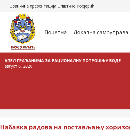
Званична презентација Општине Косјерић
Почетна
Локална самоуправа
ГРАЂАНИМА ЗА РАЦИОНАЛНУ ПОТРОШЊУ ВОДЕ
ОГЛАС 
ПРОДАЈ
6, 2026
јул 24, 
Набавка радова на постављању хориз