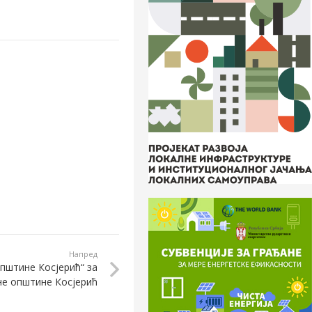
Напред
пштине Косјерић“ за
е општине Косјерић