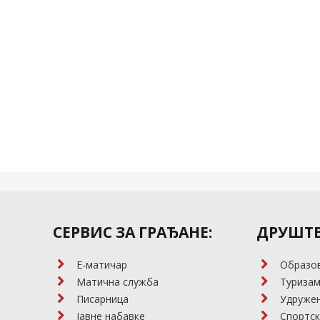
СЕРВИС ЗА ГРАЂАНЕ:
ДРУШТВ
E-матичар
Образо
Матична служба
Туриза
Писарница
Удружењ
Јавне набавке
Спортск