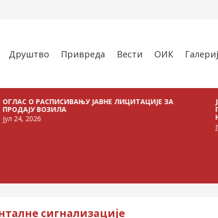
Друштво
Привреда
Вести
ОИК
Галери
О РАСПИСИВАЊУ ЈАВНЕ ЛИЦИТАЦИЈЕ ЗА
ЈАВНИ П
У ВОЗИЛА
ПОЉОПРИ
НА ТЕРИ
2026
јул 21, 20
онталне сигнализације