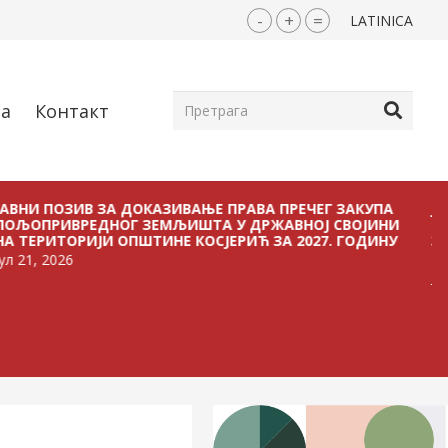
-
+
=
LATINICA
ја
Контакт
ОЗИВ ЗА ДОКАЗИВАЊЕ ПРАВА ПРЕЧЕГ ЗАКУПА
ЈАВНИ ПО
ВРЕДНОГ ЗЕМЉИШТА У ДРЖАВНОЈ СВОЈИНИ
БЕЗ ПЛАЋ
ТОРИЈИ ОПШТИНЕ КОСЈЕРИЋ ЗА 2027. ГОДИНУ
ЗЕМЉИШТА
ОПШТИНЕ К
26
јул 21, 2026