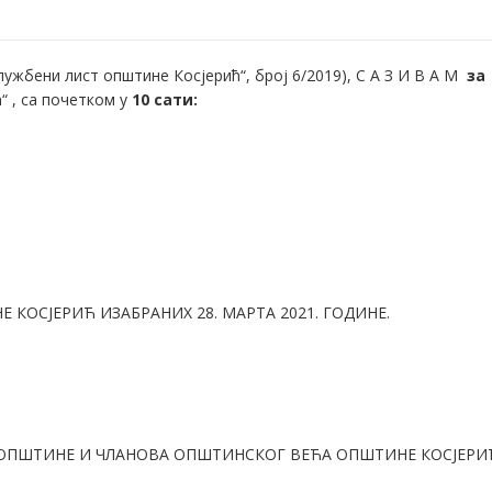
ужбени лист општине Косјерић“, број 6/2019), С А З И В А М
за 
“ , са почетком у
10 сати:
ОСЈЕРИЋ ИЗАБРАНИХ 28. МАРТА 2021. ГОДИНЕ.
 ОПШТИНЕ И ЧЛАНОВА ОПШТИНСКОГ ВЕЋА ОПШТИНЕ КОСЈЕРИ