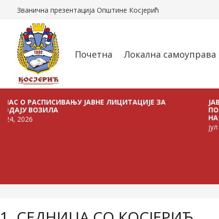
Званична презентација Општине Косјерић
Почетна
Локална самоуправа
РАСПИСИВАЊУ ЈАВНЕ ЛИЦИТАЦИЈЕ ЗА
ЈАВНИ ПОЗ
ВОЗИЛА
ПОЉОПРИВР
НА ТЕРИТОР
6
јул 21, 2026
1. СЕДНИЦА СО КОСЈЕРИЋ