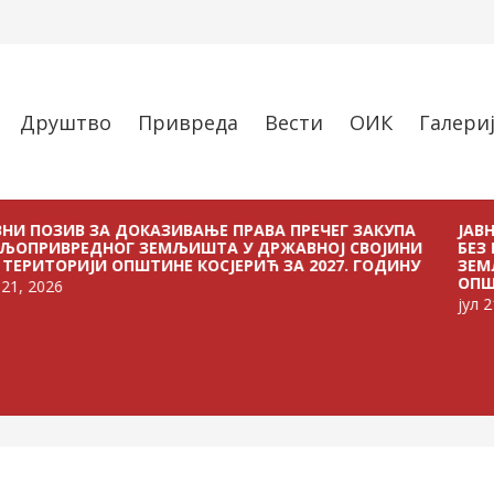
Друштво
Привреда
Вести
ОИК
Галери
ИВ ЗА ДОКАЗИВАЊЕ ПРАВА ПРЕЧЕГ ЗАКУПА
ЈАВНИ ПОЗИ
ЕДНОГ ЗЕМЉИШТА У ДРЖАВНОЈ СВОЈИНИ
БЕЗ ПЛАЋАЊ
ИЈИ ОПШТИНЕ КОСЈЕРИЋ ЗА 2027. ГОДИНУ
ЗЕМЉИШТА У
ОПШТИНЕ КОС
јул 21, 2026