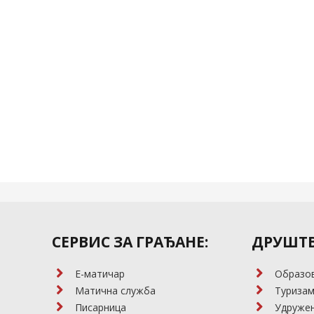
СЕРВИС ЗА ГРАЂАНЕ:
ДРУШТВ
E-матичар
Образо
Матична служба
Туриза
Писарница
Удружењ