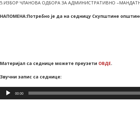
5.ИЗБОР ЧЛАНОВА ОДБОРА ЗА АДМИНИСТРАТИВНО –МАНДАТ
НАПОМЕНА:Потребно је да на седницу Скупштине општине
Материјал са седнице можете преузети
ОВДЕ
.
Звучни запис са седнице:
Прегледач
00:00
звучних
записа