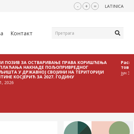
-
+
=
LATINICA
ја
Контакт
В ЗА ОСТВАРИВАЊЕ ПРАВА КОРИШЋЕЊА
Расписан Jавн
А НАКНАДЕ ПОЉОПРИВРЕДНОГ
тов
 ДРЖАВНОЈ СВОЈИНИ НА ТЕРИТОРИЈИ
јун 30, 2026
ЈЕРИЋ ЗА 2027. ГОДИНУ