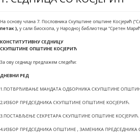
На основу члана 7. Пословника Скупштине општине Косјерић (“Сл
петак
),
у сали биоскопа, у Народној библиотеци “Сретен Марић
КОНСТИТУТИВНУ СЕДНИЦУ
СКУПШТИНЕ ОПШТИНЕ КОСЈЕРИЋ
За ову седницу предлажем следећи:
ДНЕВНИ РЕД
1.ПОТВРЂИВАЊЕ МАНДАТА ОДБОРНИКА СКУПШТИНЕ ОПШТИНЕ К
2.ИЗБОР ПРЕДСЕДНИКА СКУПШТИНЕ ОПШТИНЕ КОСЈЕРИЋ.
3.ПОСТАВЉЕЊЕ СЕКРЕТАРА СКУПШТИНЕ ОПШТИНЕ КОСЈЕРИЋ.
4.ИЗБОР ПРЕДСЕДНИКА ОПШТИНЕ , ЗАМЕНИКА ПРЕДСЕДНИКА