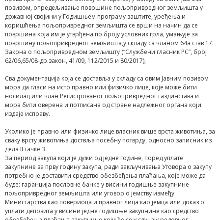
позивом, опредељивање површине пољопривредног земљишта у
државној својини у Годишњем програму заштите, уређења и
коришћења пољопривредног земљишта се врши на начин да се
површина која им је утврђена по броју условних грла, умањује за
површину пољопривредног земљишта,у складу са чланом 64а став 17.
Закона о пољопривредном земљишту (“Службени гласник РС”, број
62/06,65/08-др.закон, 41/09, 112/2015 и 80/2017),
Сва документација која се доставља у складу са овим Јавним позивом
мора да гласи на исто правно или физичко лице, које може бити
носилац или члан Регистрованог пољопривредног газдинстава и
мора бити оверена и потписана од стране надлежног органа који
издаје исправу.
Уколико је правно или физичко лице власник више врста животиња, за
сваку врсту животиња доствља посебну потврду, односно записник из
дела II тачке 3.
За период закупа који је дужи од једне године, поред уплате
закупнине за прву годину закупа, ради закључивања Уговора о закупу
потребно је доставити средство обезбеђења плаћања, које може да
буде: гаранција пословне банке у висини годишње закупнине
пољопривредног земљишта или уговор о јемству између
Министарства као повериоца и правног лица као јемца или доказ о
уплати депозита у висини једне годишње закупнине као средство
обезбеђења плаћања закупнине који ће се у случају редовног