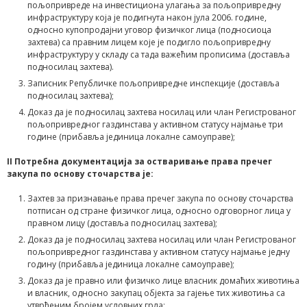
пољопривреде на инвестициона улагања за пољопривредну
инфраструктуру која је подигнута након јула 2006. године,
односно купопродајни уговор физичког лица (подносиоца
захтева) са правним лицем које је подигло пољопривредну
инфраструктуру у складу са тада важећим прописима (доставља
подносилац захтева).
Записник Републичке пољопривредне инспекције (доставља
подносилац захтева);
Доказ да је подносилац захтева носилац или члан Регистрованог
пољопривредног газдинстава у активном статусу најмање три
године (прибавља јединица локалне самоуправе);
II Потребна документација за остваривање права пречег
закупа по основу сточарства je:
Захтев за признавање права пречег закупа по основу сточарства
потписан од стране физичког лица, односно одговорног лица у
правном лицу (доставља подносилац захтева);
Доказ да је подносилац захтева носилац или члан Регистрованог
пољопривредног газдинстава у активном статусу најмање једну
годину (прибавља јединица локалне самоуправе);
Доказ да је правно или физичко лице власник домаћих животиња
и власник, односно закупац објекта за гајење тих животиња са
утврђеним бројем условних грла: