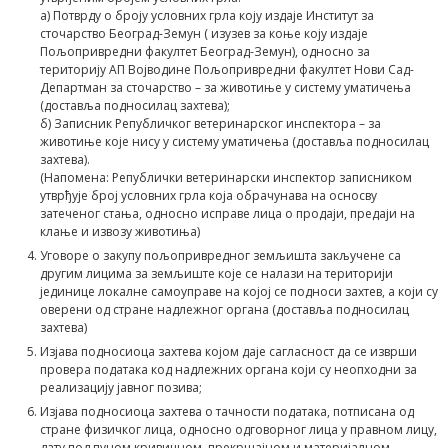
a) Потврду о броју условних грла коју издаје Институт за
сточарство Београд-Земун ( изузев за коње коју издаје
Пољопривредни факултет Београд-Земун), односно за
територију АП Војводине Пољопривредни факултет Нови Сад-
Департман за сточарство – за животиње у систему уматичења
(доставља подносилац захтева);
б) Записник Републичког ветеринарског инспектора – за
животиње које нису у систему уматичења (доставља подносилац
захтева).
(Напомена: Републички ветеринарски инспектор записником
утврђује број условних грла која обрачунава на осносву
затеченог стања, односно исправе лица о продаји, предаји на
клање и извозу животиња)
Уговоре о закупу пољопривредног земљишта закључене са
другим лицима за земљиште које се налази на територији
јединице локалне самоуправе на којој се подноси захтев, а који су
оверени од стране надлежног органа (доставља подносилац
захтева)
Изјава подносиоца захтева којом даје сагласност да се изврши
провера података код надлежних органа који су неопходни за
реализацију јавног позива;
Изјава подносиоца захтева о тачности података, потписанa од
стране физичког лица, односно одговорног лица у правном лицу,
дату под пуном кривичном, прекршајном и материјалном