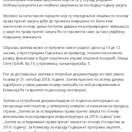
плаћања рачунати као плаћена закупнина за последњу годину закупа.
Уколико за катастарске парцеле које су опредељене лицима по основу
права пречег закупа дође до промена површине по било ком
законском основу, даљи поступак давања пољопривредног земљишта
у закуп по праву пречег закупа ће се спровести само за тако утврђену
површину земљишта.
Образац захтева може се преузети сваког радног дана од 10 до 12
часова, у просторијама Одељења за привреду, локално економски
развој, финансије и буџет општинске управе општине Косјерић, Улица
Олге Грбић, бр.10, у приземљу, канцеларијабр: 5.
Рок за достављање захтева и потребне документације из овог јавног
позива је 31. октобар 2018. године. Захтев приспео по истеку датума
одређеног у овом јавним позиву сматраће се неблаговременим и
Комисија ће га вратити подносиоцу неотворен.
Захтев са потребном документацијом се подноси непосредно на
писарници или поштом, у затвореној коверти са назнаком на предњој
страни: „Захтев за за остваривање права пречег закупа по основу
власништва пољопривредне инфраструктуре за 2019. годину“ или
„Захтев за остваривање права пречег закупа по основу сточарства за
2019. годину“, за Комисију за израду Годишњег програма заштите,