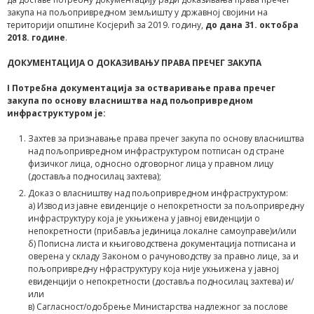
закупа на пољопривредном земљишту у државној својини на
територији општине Косјерић за 2019. годину,
до дана 31. октобра
2018. године
.
ДОКУМЕНТАЦИЈА О ДОКАЗИВАЊУ ПРАВА ПРЕЧЕГ ЗАКУПА
I Потребна документација за остваривање права пречег
закупа по основу власништва над пољопривредном
инфраструктуром je:
Захтев за признавање права пречег закупа по основу власништва
над пољопривредном инфраструктуром потписан од стране
физичког лица, односно одговорног лица у правном лицу
(доставља подносилац захтева);
Доказ о власништву над пољопривредном инфраструктуром:
а) Извод из јавне евиденције о непокретности за пољопривредну
инфраструктуру која је укњижена у јавној евиденцији о
непокретности (прибавља јединица локалне самоуправе)и/или
б) Пописна листа и књиговодствена документација потписана и
оверена у складу Законом о рачуноводству за правно лице, за и
пољопривредну нфраструктуру која није укњижена у јавној
евиденцији о непокретности (доставља подносилац захтева) и/
или
в) Сагласност/одобрење Министарства надлежног за послове