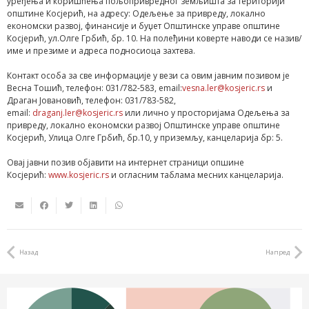
уређења и коришћења пољопривредног земљишта за територији
општине Косјерић, на адресу: Одељење за привреду, локално
економски развој, финансије и буџет Општинске управе општине
Косјерић, ул.Олге Грбић, бр. 10. На полеђини коверте наводи се назив/
име и презиме и адреса подносиоца захтева.
Контакт особа за све информације у вези са овим јавним позивом је
Весна Тошић, телефон: 031/782-583, email:
vesna.ler@kosjeric.rs
и
Драган Јовановић, телефон: 031/783-582,
email:
draganj.ler@kosjeric.rs
или лично у просторијама Одељења за
привреду, локално економски развој Општинске управе општине
Косјерић, Улица Олге Грбић, бр.10, у приземљу, канцеларија бр: 5.
Овај јавни позив објавити на интернет страници опшине
Косјерић:
www.kosjeric.rs
и огласним таблама месних канцеларија.
Назад
Напред