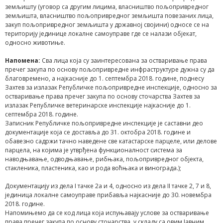
земљишту (уговор са другим лицима, власништво пољопривредног
земљишта, власништво пољопривредног земљишта повезаних лица,
закуп пољопривредног земљишта у државној својини) односе се на
територију јединице локалне самоуправе где се налази објекат,
односно животиње.
Напомена:
Сва лица која су заинтересована за остваривање права
пречег закупа по основу пољопривредне инфраструктуре дужна су да
благовремено, а најкасније до 1. септембра 2018. године, поднесу
Захтев за излазак Републичке пољопривредне инспекције, односно за
остваривање права пречег закупа по основу сточарства Захтев за
излазак Републичке ветеринарске инспекције најкасније до 1.
септембра 2018. године.
Записник Републичке пољопривредне инспекције је саставни део
документације која се доставља до 31. октобра 2018. године и
обавезно садржи тачно наведене све катастарске парцеле, или делове
парцела, на којима је утврђена функционалност система за
наводњавање, одводњавање, рибњака, пољопривредног објекта,
стакленика, пластеника, као и рода воћњака и винограда.);
Документацију из дела I тачке 2а и 4, односно из дела II тачке 2, 7 и 8,
јединица локалне самоуправе прибавља најкасније до 30. новембра
2018. године.
Напомињемо да се код лица која испуњавају услове за остваривање
права пречег закупа по основу сточарства, у складу са овим Јавним