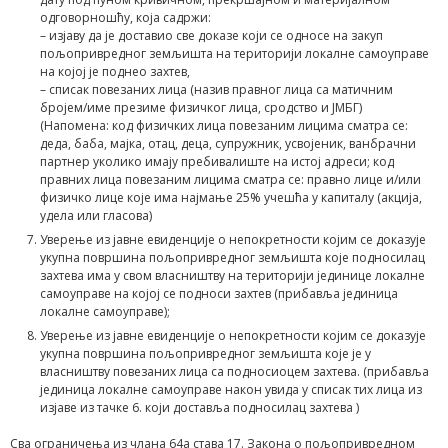
одговорношћу, која садржи:
– изјаву да је доставио све доказе који се односе на закуп
пољопривредног земљишта на територији локалне самоуправе
на којој је поднео захтев,
– списак повезаних лица (назив правног лица са матичним
бројем/име презиме физичког лица, сродство и ЈМБГ)
(Напомена: код физичких лица повезаним лицима сматра се:
деда, баба, мајка, отац, деца, супружник, усвојеник, ванбрачни
партнер уколико имају пребивалиште на истој адреси; код
правних лица повезаним лицима сматра се: правно лице и/или
физичко лице које има најмање 25% учешћа у капиталу (акција,
удела или гласова)
Уверење из јавне евиденције о непокретности којим се доказује
укупна површина пољопривредног земљишта које подносилац
захтева има у свом власништву на територији јединице локалне
самоуправе на којој се подноси захтев (прибавља јединица
локалне самоуправе);
Уверење из јавне евиденције о непокретности којим се доказује
укупна површина пољопривредног земљишта које је у
власништву повезаних лица са подносиоцем захтева. (прибавља
јединица локалне самоуправе након увида у списак тих лица из
изјаве из тачке 6. који доставља подносилац захтева )
Сва ограничења из члана 64а става 17. Закона о пољопривредном