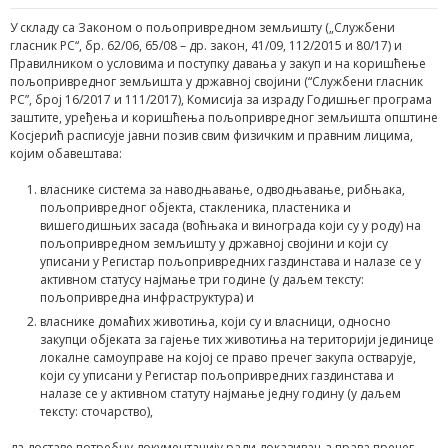
У складу са Законом о пољопривредном земљишту („Службени
гласник РС“, бр. 62/06, 65/08 – др. закон, 41/09, 112/2015 и 80/17) и
Правилником о условима и поступку давања у закуп и на коришћење
пољопривредног земљишта у државној својини (“Службени гласник
РС”, број 16/2017 и 111/2017), Комисија за израду Годишњег програма
заштите, уређења и коришћења пољопривредног земљишта општине
Косјерић расписује јавни позив свим физичким и правним лицима,
којим обавештава:
власнике система за наводњавање, одводњавање, рибњака,
пољопривредног објекта, стакленика, пластеника и
вишегодишњих засада (воћњака и винограда који су у роду) на
пољопривредном земљишту у државној својини и који су
уписани у Регистар пољопривредних газдинстава и налазе се у
активном статусу најмање три године (у даљем тексту:
пољопривредна инфраструктура) и
власнике домаћих животиња, који су и власници, односно
закупци објеката за гајење тих животиња на територији јединице
локалне самоуправе на којој се право пречег закупа остварује,
који су уписани у Регистар пољопривредних газдинстава и
налазе се у активном статуту најмање једну годину (у даљем
тексту: сточарство),
да доставе потребну документацију ради доказивања права пречег