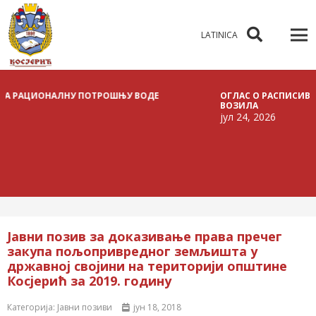
LATINICA
ОНАЛНУ ПОТРОШЊУ ВОДЕ
ОГЛАС О РАСПИСИВАЊУ ЈАВНЕ
ВОЗИЛА
јул 24, 2026
Јавни позив за доказивање права пречег
закупа пољопривредног земљишта у
државној својини на територији општине
Косјерић за 2019. годину
Категорија:
Јавни позиви
јун 18, 2018