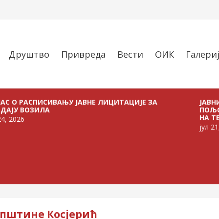
Друштво
Привреда
Вести
ОИК
Галери
СПИСИВАЊУ ЈАВНЕ ЛИЦИТАЦИЈЕ ЗА
ЈАВНИ ПОЗИВ
ОЗИЛА
ПОЉОПРИВРЕ
НА ТЕРИТОРИ
јул 21, 2026
општине Косјерић