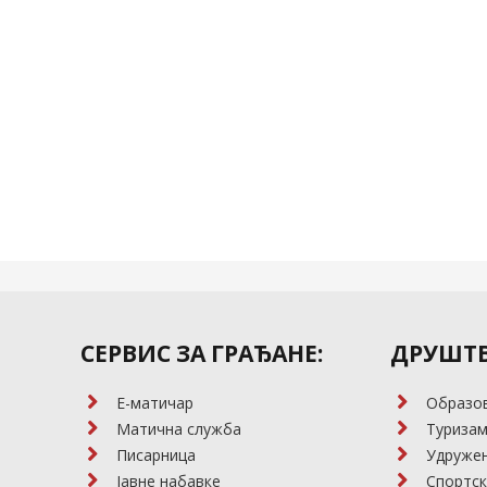
СЕРВИС ЗА ГРАЂАНЕ:
ДРУШТВ
E-матичар
Образо
Матична служба
Туриза
Писарница
Удружењ
Јавне набавке
Спортск