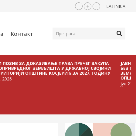
-
+
=
LATINICA
ја
Контакт
 ЗА ДОКАЗИВАЊЕ ПРАВА ПРЕЧЕГ ЗАКУПА
ЈАВНИ ПОЗИВ 
ДНОГ ЗЕМЉИШТА У ДРЖАВНОЈ СВОЈИНИ
БЕЗ ПЛАЋАЊА
ЈИ ОПШТИНЕ КОСЈЕРИЋ ЗА 2027. ГОДИНУ
ЗЕМЉИШТА У Д
ОПШТИНЕ КОСЈЕ
јул 21, 2026