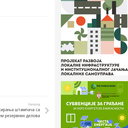
Напред
исирања штампача са
м резервних делова