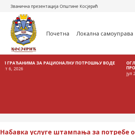
Званична презентација Општине Косјерић
Почетна
Локална самоуправа
ЂАНИМА ЗА РАЦИОНАЛНУ ПОТРОШЊУ ВОДЕ
ОГЛАС О РА
ПРОДАЈУ В
26
јул 24, 2026
Набавка услуге штампања за потребе 