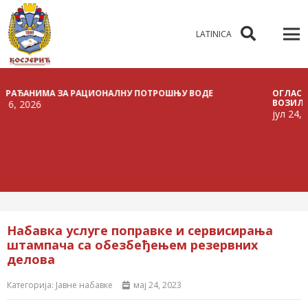
LATINICA
АНИМА ЗА РАЦИОНАЛНУ ПОТРОШЊУ ВОДЕ
ОГЛАС О РАСП
ВОЗИЛА
026
јул 24, 2026
Набавка услуге поправке и сервисирања
штампача са обезбеђењем резервних
делова
Категорија:
Јавне набавке
мај 24, 2023