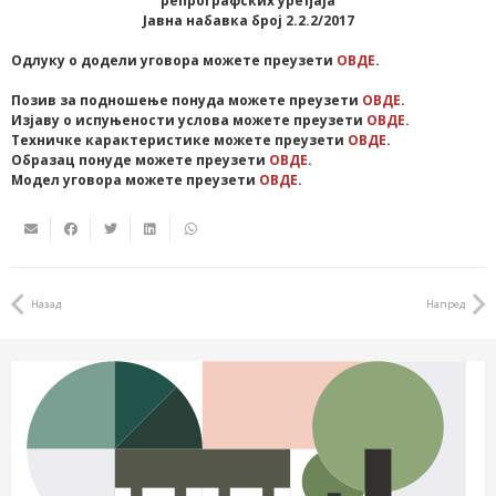
репрографских уређаја
Јавна набавка број 2.2.2/2017
Одлуку о додели уговора можете преузети
ОВДЕ
.
Позив за подношење понуда можете преузети
ОВДЕ
.
Изјаву о испуњености услова можете преузети
ОВДЕ
.
Техничке карактеристике можете преузети
ОВДЕ
.
Образац понуде можете преузети
ОВДЕ
.
Модел уговора можете преузети
ОВДЕ
.
Назад
Напред