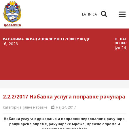
LATINICA
АНИМА ЗА РАЦИОНАЛНУ ПОТРОШЊУ ВОДЕ
ОГЛАС О РАС
ВОЗИЛА
2026
јул 24, 2026
2.2.2/2017 Набавка услуга поправке рачунара
Категорија:
Јавне набавке
мај 24, 2017
Набавка услуга одржавања и поправки персоналних рачунара,
рачунарске опреме, рачунарске мреже, мрежне опреме и