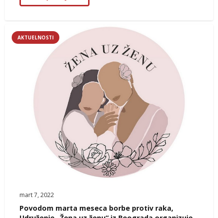
AKTUELNOSTI
mart 7, 2022
Povodom marta meseca borbe protiv raka,
Udruženje „Žena uz ženu“ iz Beograda organizuje