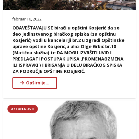
februar 16, 2022
OBAVEŠTAVAJU SE birači u opštini Kosjerić da se
deo jedinstvenog biračkog spiska (za opštinu
Kosjerić) vodi u kancelariji br.2 u zgradi Opštinske
uprave opštine Kosjerić,u ulici Olge Grbić br.10
(Matična služba) te DA MOGU IZVRŠITI UVID I
PREDLAGATI POSTUPAK UPISA ,PROMENA(IZMENA
ILI ISPRAVKI ) I BRISANjA U DELU BIRAČKOG SPISKA
ZA PODRUČJE OPŠTINE KOSJERIĆ.
Opširnije…
AKTUELNOSTI