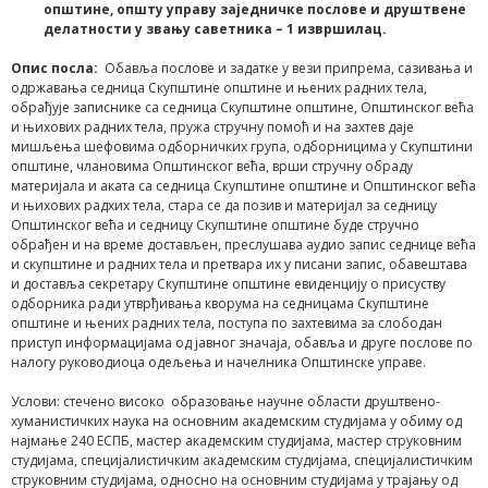
општине, општу управу заједничке послове и друштвене
делатности у звању саветника – 1 извршилац.
Опис послa
:
Обавља послове и задатке у вези припрема, сазивања и
одржавања седница Скупштине општине и њених радних тела,
обрађује записнике са седница Скупштине општине, Општинског већа
и њихових радних тела, пружа стручну помоћ и на захтев даје
мишљења шефовима одборничких група, одборницима у Скупштини
општине, члановима Општинског већа, врши стручну обраду
материјала и аката са седница Скупштине општине и Општинског већа
и њихових радхих тела, стара се да позив и материјал за седницу
Општинског већа и седницу Скупштине општине буде стручно
обрађен и на време достављен, преслушава аудио запис седнице већа
и скупштине и радних тела и претвара их у писани запис, обавештава
и доставља секретару Скупштине општине евиденцију о присуству
одборника ради утврђивања кворума на седницама Скупштине
општине и њених радних тела, поступа по захтевима за слободан
приступ информацијама од јавног значаја, обавља и друге послове по
налогу руководиоца одељења и начелника Општинске управе.
Услови: стечено високо образовање научне области друштвено-
хуманистичких наука на основним академским студијама у обиму од
најмање 240 ЕСПБ, мастер академским студијама, мастер струковним
студијама, специјалистичким академским студијама, специјалистичким
струковним студијама, односно на основним студијама у трајању од