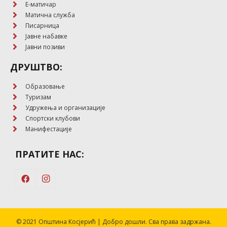
E-матичар
Матична служба
Писарница
Јавне набавке
Јавни позиви
ДРУШТВО:
Образовање
Туризам
Удружења и организације
Спортски клубови
Манифестације
ПРАТИТЕ НАС:
© 2021 Општина Косјерић | Добро дошли. Сва права задржана.