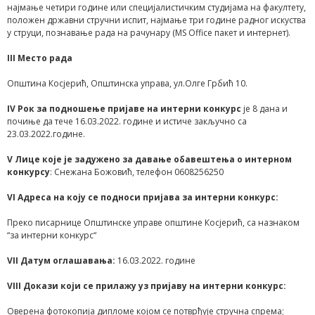
најмање четири године или специјалистичким студијама на факултету,
положен државни стручни испит, најмање три године радног искуства
у струци, познавање рада на рачунару (MS Office пакет и интернет).
III
Место рада
Општина Косјерић, Општинска управа, ул.Олге Грбић 10.
IV
Рок за подношење пријаве на интерни конкурс
је 8 дана и
почиње да тече 16.03.2022. године и истиче закључно са
23.03.2022.године.
V
Лице које је задужено за давање обавештења о интерном
конкурсу
: Снежана Божовић, телефон 0608256250
VI
Адреса на коју се подноси пријава за интерни конкурс:
Преко писарнице Општинске управе општине Косјерић, са назнаком
“за интерни конкурс“
VII
Датум оглашавања:
16.03.2022. године
VIII
Докази који се прилажу уз пријаву на интерни конкурс:
Оверена фотокопија дипломе којом се потврђује стручна спрема;