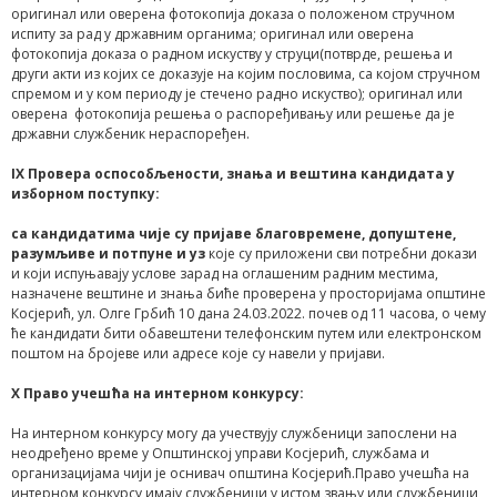
оригинал или оверена фотокопија доказа о положеном стручном
испиту за рад у државним органима; оригинал или оверена
фотокопија доказа о радном искуству у струци(потврде, решења и
други акти из којих се доказује на којим пословима, са којом стручном
спремом и у ком периоду је стечено радно искуство); оригинал или
оверена фотокопија решења о распоређивању или решење да је
државни службеник нераспоређен.
IX
Провера оспособљености, знања и вештина кандидата у
изборном поступку:
са кандидатима чије су пријаве благовремене, допуштене,
разумљиве и потпуне и уз
које су приложени сви потребни докази
и који испуњавају услове зарад на оглашеним радним местима,
назначене вештине и знања биће проверена у просторијама општине
Косјерић, ул. Олге Грбић 10 дана 24.03.2022. почев од 11 часова, о чему
ће кандидати бити обавештени телефонским путем или електронском
поштом на бројеве или адресе које су навели у пријави.
X
Право учешћа на интерном конкурсу:
На интерном конкурсу могу да учествују службеници запослени на
неодређено време у Општинској управи Косјерић, службама и
организацијама чији је оснивач општина Косјерић.Право учешћа на
интерном конкурсу имају службеници у истом звању или службеници