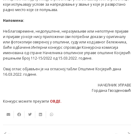
који испуњавају услове за напредовање у звање у које је разврстано
радно место које се попуњава.
Напомена:
Неблаговремене, недопуштене, неразумљиве или непотпуне пријаве
и пријаве уз које нису приложени сви потребни докази у оригиналу
или фотокопији овереној у општини, суду или код јавног бележника,
биће одбачене.Интерни конкурс спроводи Конкурсна комисија
именована од стране Начелника општинске управе општине Косјерић
решењем број 112-15/2022 од 15.03.2022. године.
Овај оглас објављен је на огласној табли Општине Косјерић дана
16.03.2022. године.
НАЧЕЛНИК УПРАВЕ
Гордана Гвозденовић
Конкурс можете преузети
ОВДЕ.