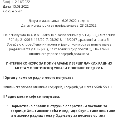
Број: 112-16/2022
Дана: 15.03.2022.
К о с ј е р и ћ
Датум оглашавања: 16.03.2022. године
Датум истека рока за пријављивање: 23.03.2022.
На основу члана 4. и 83. Закона о запосленима у АП и ЈЛС („Сл.гласник
РС“, бр.21/2016, 113/2017, 95/2018, 113/2017-др.закон) и члана 5.
Уредбе о спровођењу интерног и јавног конкурса за попуњавање
радних места у АП и ЈЛС („Сл.гласник РС“,бр.95/2016), Начелник
општинске управе Косјерић,оглашава
ИНТЕРНИ КОНКУРС ЗА ПОПУЊАВАЊЕ ИЗВРШИЛАЧКИХ РАДНИХ
МЕСТА У ОПШТИНСКОЈ УПРАВИ ОПШТИНЕ КОСЈЕРИЋ
I
Орган у коме се радно место попуњава
:
Општинска управа општине Косјерић, Косјерић, ул.Олге Грбић бр.10
II
Радно место које се попуњава:
Нормативно правни и стручно оперативни послови за
седнице Општинског већа и седнице Скупштине општине
и њихових радних тела у Одељењу за послове органа