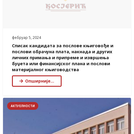
фебруар 5, 2024
Списак кандидата за послове књиговође и
послови обрачуна плата, накнада и других
личних примања и припреме и извршења
буџета или финансијског плана и послови
материјалног књиговодства
Опширније…
АКТУЕЛНОСТИ