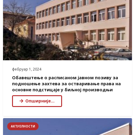
фебруар 1, 2024
Обавештење о расписаном јавном позиву за
подношење захтева за остваривање права на
основне подстицаје у биљној производњи
Опширније…
АКТУЕЛНОСТИ