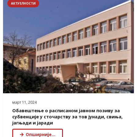
АКТУЕЛНОСТИ
март 11, 2024
Обавештење о расписаном јавном позиву за
субвенције у сточарству за тов јунади, свиња,
јагњади и јаради
Опширније…