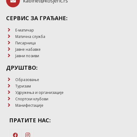
kabinet@kosjeric.rs
СЕРВИС ЗА ГРАЂАНЕ:
E-матичар
Матична служба
Писарница
Јавне набавке
Јавни позиви
ДРУШТВО:
Образовање
Туризам
Удружења и организације
Спортски клубови
Манифестације
ПРАТИТЕ НАС: