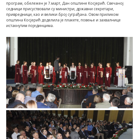
програм, обележен је 7.март, Дан општине Косјерић. Свечаној
седници присуствовали су министри, државни секретари,
привредници, као и велики број суграђана. Овом приликом
општина Косјерић доделила је плакете, повење и захвалнице
истакнутим појединцима.