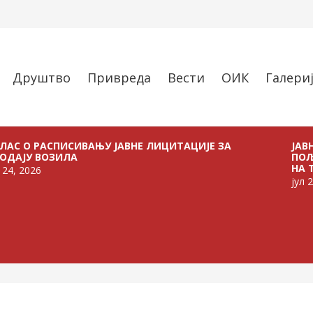
Друштво
Привреда
Вести
ОИК
Галери
ИСИВАЊУ ЈАВНЕ ЛИЦИТАЦИЈЕ ЗА
ЈАВНИ ПОЗИВ З
ИЛА
ПОЉОПРИВРЕДН
НА ТЕРИТОРИЈИ
јул 21, 2026