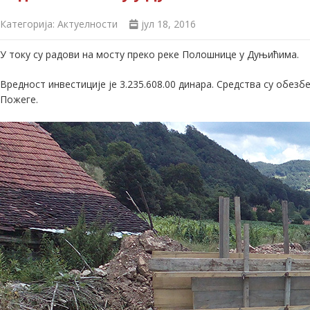
Категорија:
Актуелности
јул 18, 2016
У току су радови на мосту преко реке Полошнице у Дуњићима.
Вредност инвестиције је 3.235.608.00 динара. Средства су обез
Пожеге.