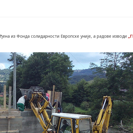
беђена из Фонда солидарности Европске уније, а радове изводи
„Г