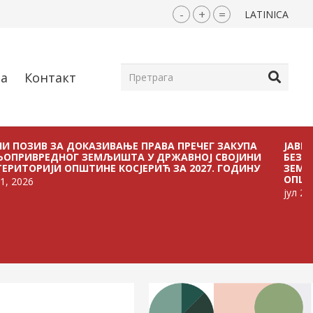
-
+
=
LATINICA
ја
Контакт
А ДОКАЗИВАЊЕ ПРАВА ПРЕЧЕГ ЗАКУПА
ЈАВНИ ПОЗИВ ЗА
ОГ ЗЕМЉИШТА У ДРЖАВНОЈ СВОЈИНИ
БЕЗ ПЛАЋАЊА Н
 ОПШТИНЕ КОСЈЕРИЋ ЗА 2027. ГОДИНУ
ЗЕМЉИШТА У ДРЖ
ОПШТИНЕ КОСЈЕРИ
јул 21, 2026