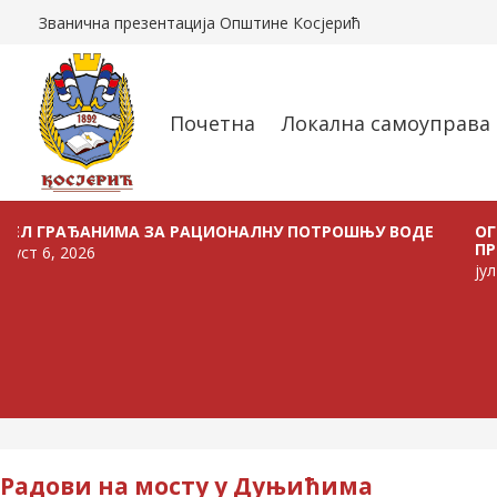
Званична презентација Општине Косјерић
Почетна
Локална самоуправа
НИМА ЗА РАЦИОНАЛНУ ПОТРОШЊУ ВОДЕ
ОГЛАС О РАСП
ПРОДАЈУ ВОЗ
јул 24, 2026
Радови на мосту у Дуњићима