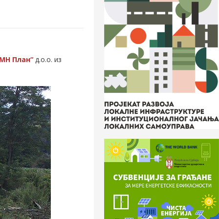
МН План“
д.о.о. из