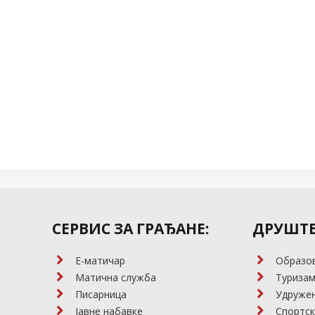
СЕРВИС ЗА ГРАЂАНЕ:
ДРУШТВ
E-матичар
Образо
Матична служба
Туриза
Писарница
Удружењ
Јавне набавке
Спортск