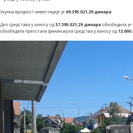
Укупна вредност инвестиције је
69.395.021,29 динара
.
Део средстава у износу од
57.395.021,29 динара
обезбедила је 
обезбедила преостала финансијска средства у износу од
12.000