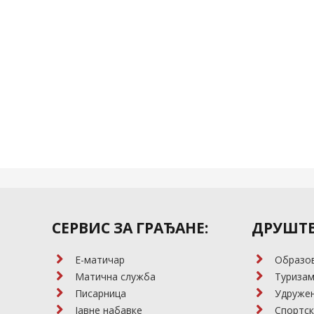
СЕРВИС ЗА ГРАЂАНЕ:
ДРУШТВ
E-матичар
Образо
Матична служба
Туриза
Писарница
Удружењ
Јавне набавке
Спортск