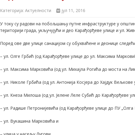
Категорија:
Актуелности
јул 11, 2016
У току су радови на побољшању путне инфраструктуре у општини
територији града, укључујући и део Карађорђеве улице и ул. Жи
Поред ове две улице санацијом су обухваћене и деонице следећи
– ул. Олге Грбић (од Карађорђеве улице до ул. Максима Маркови
– ул. Максима Марковића (од ул. Михајла Рогића до моста на Ли
– ул. Николе Грбића (од ул. Антонија Косјера до Хајдук Вељкове 
– ул. Кнеза Милоша (од ул. Јелене Леле Субић до Карађорђеве ул
– ул. Радише Петронијевића (од Карађорђеве улице до ПУ „Олга 
– ул. Вукашина Марковића и
– улица у насељу Лугови.