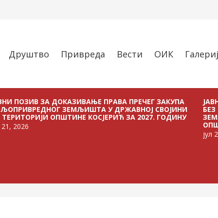
Друштво
Привреда
Вести
ОИК
Галери
 ДОКАЗИВАЊЕ ПРАВА ПРЕЧЕГ ЗАКУПА
ЈАВНИ ПОЗИВ ЗА 
Г ЗЕМЉИШТА У ДРЖАВНОЈ СВОЈИНИ
БЕЗ ПЛАЋАЊА НА
ОПШТИНЕ КОСЈЕРИЋ ЗА 2027. ГОДИНУ
ЗЕМЉИШТА У ДРЖА
ОПШТИНЕ КОСЈЕРИЋ
јул 21, 2026