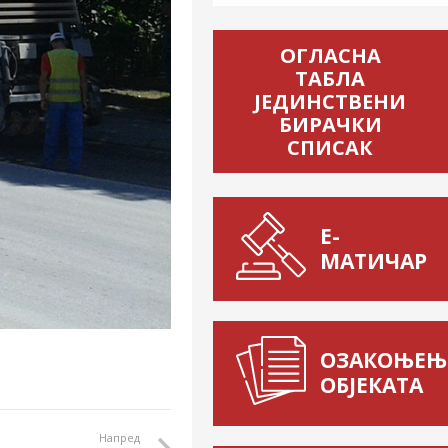
ОГЛАСНА
ТАБЛА
ЈЕДИНСТВЕНИ
БИРАЧКИ
СПИСАК
Е-
МАТИЧАР
ОЗАКОЊЕЊ
ОБЈЕКАТА
Напред