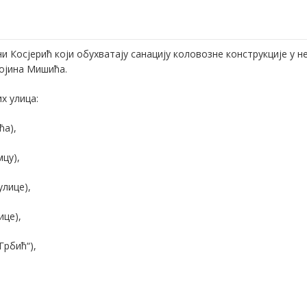
 Косјерић који обухватају санацију коловозне конструкције у н
војина Мишића.
х улица:
ћа),
мцу),
улице),
ице),
Грбић“),