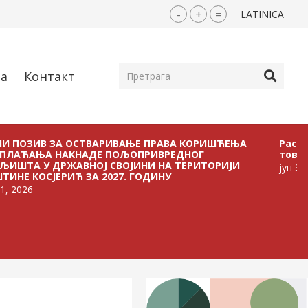
-
+
=
LATINICA
ја
Контакт
ОСТВАРИВАЊЕ ПРАВА КОРИШЋЕЊА
Расписан Jавни пози
КНАДЕ ПОЉОПРИВРЕДНОГ
тов
ВНОЈ СВОЈИНИ НА ТЕРИТОРИЈИ
јун 30, 2026
 ЗА 2027. ГОДИНУ