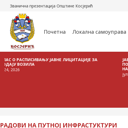
Званична презентација Општине Косјерић
Почетна
Локална самоуправа
СИВАЊУ ЈАВНЕ ЛИЦИТАЦИЈЕ ЗА
ЈАВНИ ПОЗИВ ЗА
ЛА
ПОЉОПРИВРЕДНО
НА ТЕРИТОРИЈИ 
јул 21, 2026
РАДОВИ НА ПУТНОЈ ИНФРАСТУКТУРИ