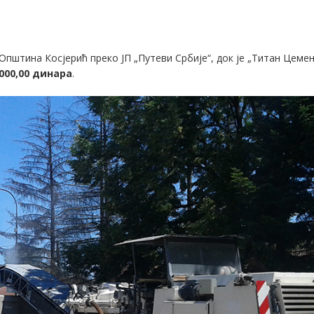
Општина Косјерић преко ЈП „Путеви Србије“, док је „Титан Цеме
.000,00 динара
.