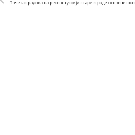
Почетак радова на реконстукцији старе зграде основне шко