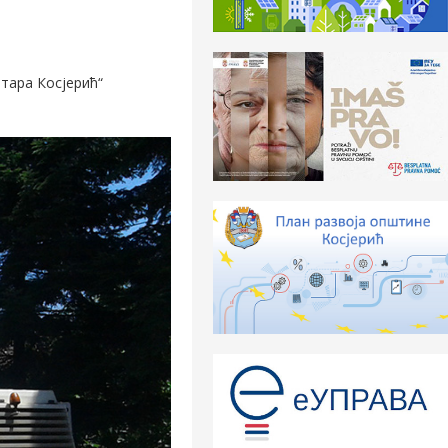
нтара Косјерић“