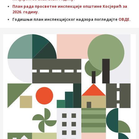
План рада просветне инспекције општине Косјерић за
2026. годину.
Годишњи план инспекцијског надзора погледајте
ОВДЕ.