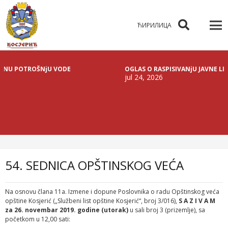
ЋИРИЛИЦА
 POTROŠNjU VODE
OGLAS O RASPISIVANjU JAVNE LICITAC
jul 24, 2026
54. SEDNICA OPŠTINSKOG VEĆA
Na osnovu člana 11a. Izmene i dopune Poslovnika o radu Opštinskog veća
opštine Kosjerić („Službeni list opštine Kosjerić“, broj 3/016),
S A Z I V A M
za 26. novembar 2019. godine (utorak)
u sali broj 3 (prizemlje), sa
početkom u 12,00 sati: