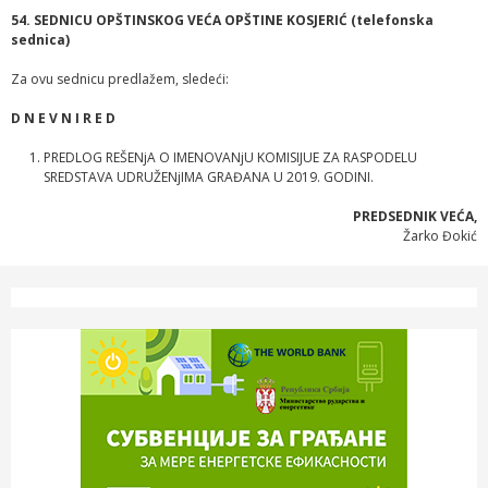
54. SEDNICU OPŠTINSKOG VEĆA OPŠTINE KOSJERIĆ (telefonska
sednica)
Za ovu sednicu predlažem, sledeći:
D N E V N I R E D
PREDLOG REŠENjA O IMENOVANjU KOMISIJUE ZA RASPODELU
SREDSTAVA UDRUŽENjIMA GRAĐANA U 2019. GODINI.
PREDSEDNIK VEĆA,
Žarko Đokić