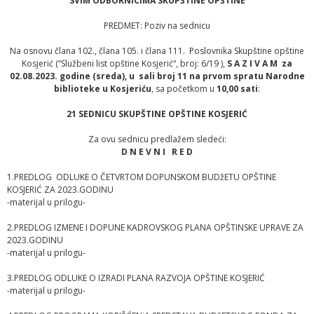
SVIM ODBORNICIMA SKUPŠTINE OPŠTINE
PREDMET: Poziv na sednicu
Na osnovu člana 102., člana 105. i člana 111. Poslovnika Skupštine opštine
Kosjerić (“Službeni list opštine Kosjerić“, broj: 6/19 ),
S A Z I V A M za
02.08.2023. godine
(sreda)
, u sali broj 11 na prvom spratu Narodne
biblioteke u Kosjeriću
, sa početkom u
10,00 sati
:
21 SEDNICU SKUPŠTINE OPŠTINE KOSJERIĆ
Za ovu sednicu predlažem sledeći:
D N E V N I R E D
1.PREDLOG ODLUKE O ČETVRTOM DOPUNSKOM BUDžETU OPŠTINE
KOSJERIĆ ZA 2023.GODINU
-materijal u prilogu-
2.PREDLOG IZMENE I DOPUNE KADROVSKOG PLANA OPŠTINSKE UPRAVE ZA
2023.GODINU
-materijal u prilogu-
3.PREDLOG ODLUKE O IZRADI PLANA RAZVOJA OPŠTINE KOSJERIĆ
-materijal u prilogu-