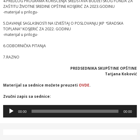
4.PREDLOG PROGRAMA KORIŠĆENjA SREDSTAVA BUDžETSKOG FONDA ZA
ZAŠTITU ŽIVOTNE SREDINE OPŠTINE KOSJERIĆ ZA 2023.GODINU
-materijal u prilogu-
5.DAVANjE SAGLASNOSTI NA IZVEŠTAJ O POSLOVANjU JKP
“
GRADSKA
TOPLANA“ KOSJERIĆ ZA 2022. GODINU
-materijal u prilogu-
6.ODBORNIČKA PITANjA
7.RAZNO
PREDSEDNIKA SKUPŠTINE OPŠTINE
Tatjana Koković
Materijal sa sednice možete preuzeti
OVDE
.
Zvučni zapis sa sednice:
Прегледач
00:00
00:00
звучних
записа