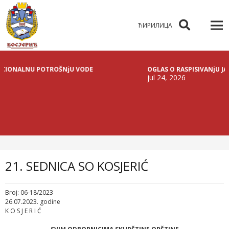
ЋИРИЛИЦА
ALNU POTROŠNjU VODE
OGLAS O RASPISIVANjU JAVNE LI
jul 24, 2026
21. SEDNICA SO KOSJERIĆ
Broj: 06-18/2023
26.07.2023. godine
K O S J E R I Ć