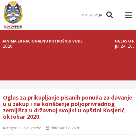
ЋИРИЛИЦА
MA ZA RACIONALNU POTROŠNjU VODE
OGLAS O RASPISIV
jul 24, 2026
Oglas za prikupljanje pisanih ponuda za davanje
u u zakup i na korišćenje poljoprivrednog
zemljišta u državnoj svojini u opštini Kosjerić,
oktobar 2020.
Kategorija:
Javni pozivi
oktobar 12, 2020