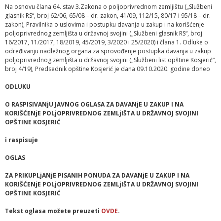
Na osnovu člana 64. stav 3.Zakona o poljoprivrednom zemljištu („Službeni
glasnik RS“, broj 62/06, 65/08 – dr. zakon, 41/09, 112/15, 80/17 i 95/18 – dr.
zakon), Pravilnika o uslovima i postupku davanja u zakup i na korišćenje
poljoprivrednog zemljišta u državnoj svojini („Službeni glasnik RS“, broj
16/2017, 11/2017, 18/2019, 45/2019, 3/2020 i 25/2020) i člana 1. Odluke o
određivanju nadležnog organa za sprovođenje postupka davanja u zakup
poljoprivrednog zemljišta u državnoj svojini („Službeni list opštine Kosjerić“,
broj 4/19), Predsednik opštine Kosjerić je dana 09.10.2020. godine doneo
ODLUKU
O RASPISIVANjU JAVNOG OGLASA ZA DAVANjE U ZAKUP I NA
KORIŠĆENjE POLjOPRIVREDNOG ZEMLjIŠTA U DRŽAVNOJ SVOJINI
OPŠTINE KOSJERIĆ
i raspisuje
OGLAS
ZA PRIKUPLjANjE PISANIH PONUDA ZA DAVANjE U ZAKUP I NA
KORIŠĆENjE POLjOPRIVREDNOG ZEMLjIŠTA U DRŽAVNOJ SVOJINI
OPŠTINE KOSJERIĆ
Tekst oglasa možete preuzeti
OVDE
.