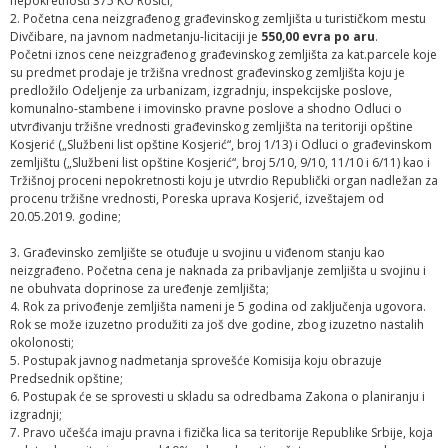
nepokretnosti 375 KO Rosići;
2. Početna cena neizgrađenog građevinskog zemljišta u turističkom mestu
Divčibare, na javnom nadmetanju-licitaciji je
550,00 evra po aru
.
Početni iznos cene neizgrađenog građevinskog zemljišta za kat.parcele koje
su predmet prodaje je tržišna vrednost građevinskog zemljišta koju je
predložilo Odeljenje za urbanizam, izgradnju, inspekcijske poslove,
komunalno-stambene i imovinsko pravne poslove a shodno Odluci o
utvrđivanju tržišne vrednosti građevinskog zemljišta na teritoriji opštine
Kosjerić („Službeni list opštine Kosjerić“, broj 1/13) i Odluci o građevinskom
zemljištu („Službeni list opštine Kosjerić“, broj 5/10, 9/10, 11/10 i 6/11) kao i
Tržišnoj proceni nepokretnosti koju je utvrdio Republički organ nadležan za
procenu tržišne vrednosti, Poreska uprava Kosjerić, izveštajem od
20.05.2019. godine;
3. Građevinsko zemljište se otuđuje u svojinu u viđenom stanju kao
neizgrađeno. Početna cena je naknada za pribavljanje zemljišta u svojinu i
ne obuhvata doprinose za uređenje zemljišta;
4. Rok za privođenje zemljišta nameni je 5 godina od zaključenja ugovora.
Rok se može izuzetno produžiti za još dve godine, zbog izuzetno nastalih
okolonosti;
5. Postupak javnog nadmetanja sprovešće Komisija koju obrazuje
Predsednik opštine;
6. Postupak će se sprovesti u skladu sa odredbama Zakona o planiranju i
izgradnji;
7. Pravo učešća imaju pravna i fizička lica sa teritorije Republike Srbije, koja