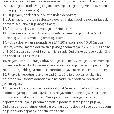
telefona, ime i prezime osobe za kontakt. Uz prijavu, pravno lice, prilaže
izvod iz registra nadležnog organa (Rešenje o registraciji APR-a, overenu
fotokopiju za pravna lica);
10. Uz prijavu, podnosi se dokaz o uplati depozita;
11. Uz prijavu, mora da se dostaviti overena Izjava podnosioca prijave da
prihvata sve uslove iz javnog oglasa;
12. Potpisanu izjavu o prihvatanju početne cene;
13. Prijava mora da sadrži iznos ponuđene cene, koji je isti ili veći od
početnog iznosa utvrđenog ovim oglasom;
14. Rok za dostavljanje ponuda je 28.11.2019.godine do 10:00 časova.
Datum, vreme i mesto održavanja javnog nadmetanja je 28.11.2019.godine
u 13:00 časova u sali broj 3 (prizemlje zgrade Opštinske uprave Kosjerić), u
Kosjeriću, ul. Olge Grbić 10
15. Na javnom nadmetanju obavezno je lično učestvovanje ili učestvovanje
putem predstavnika ili punomoćnika uz dostavljanje overenog punomoćja.
Nepotpune, neblagovremene i neuredne prijave neće se uzimati u obzir;
16. Prijava je nepotpuna ako ne sadrži sve što je propisano, ako nisu
priložene sve isprave odnosno ako ne sadrži sve podatke predviđene
javnim oglasom;
17. Parcela koja je predmet prodaje dodeliće se onom učesniku javnog
nadmetanja koji ponudi najvišu cenu na javnom nadmetanju. Ukoliko ne
budu stečeni uslovi za sprovođenje postupka iz razloga što je za
nepokretnost koja je predmet prodaje podneta samo jedna prijava,
Opština će nepokretnost otuđiti u svojinu podnosiocu prijave pod uslovom
da je ponudio najmanje početni iznos cene;