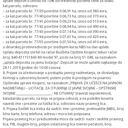
uplate depozit u iznosu od 10% od vrednosti početne cene za svaku
kat.parcelu, odnosno:
– za kat.parcelu br. 77/39 povrišne 0.06,91 ha, iznos od 380 evra,
– za kat.parcelu br. 77/40 površine 0.06,73 ha, iznos od 370 evra,
– za kat.parcelu br. 77/41 površine 0.09,23 ha, iznos od 510 evra,
– za kat.parcelu br. 77/42 površine 0.08,94 ha, iznos od 490 evra,
– za kat.parcelu br. 77/43 površine 0.07,14 ha, iznos od 390 evra,
– za kat.parcelu br. 77/44 površine 0.07,61 ha, iznos od 420 evra,
– za kat.parcelu br. 77/55 površine 0.07,50 ha, iznos od 410 evra,
u dinarskoj protivvrednosti po srednjem kursu NBS na dan uplate.
Uplatu depozita izvršiti na račun Budžeta Opštine Kosjerić tekući račun
broj: 840-811151843-89 model 97, poziv na broj 51-048, sa naznakom
„uplata depozita za javnu licitaciju“. Depozit se može uplatiti najkasnije do
28.11.2019.godine do 10:00 časova;
8. Prijave za učestvovanje u postupku javnog nadmetanja, se dostavljaju
Komisiji u zatvorenoj koverti, putem pošte ili predajom na pisarnici
Opštinske uprave Kosjerić, sa naznakom „PRIJAVA ZA UČEŠĆE NA JAVNOM
NADMETANjU – LICITACIJI, ZA OTUĐENjE IZ JAVNE SVOJINE – OPŠTINSKE
SVOJINE _________________________- NE OTVARAJ“ (navesti nepokretnost,
katastarsku parcelu, na koju se prijava odnosi), a na poleđini koverta
navesti ime i prezime za fizička lica, odnosno naziv pravnog lica;
9. Prijava fizičkih lica treba da sadrži: Ime i prezime, prebivalište JMBG, broj
lične karte, broj telefona, adresu i mora biti potpisana.
Prijava pravnog lica i preduzetnika mora da sadrži: naziv i sedište pravnog
lica, PIB, magični broj, potpis ovlašćenog lica overen pečatom, broj