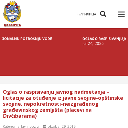
ЋИРИЛИЦА
NU POTROŠNjU VODE
OGLAS O RASPISIVANjU JAVNE LICI
jul 24, 2026
Oglas o raspisivanju javnog nadmetanja –
licitacije za otuđenje iz javne svojine-opštinske
svojine, nepokretnosti-neizgrađenog
građevinskog zemljišta (placevi na
Divčibarama)
Kategorija:
Javni pozivi
oktobar 29, 2019