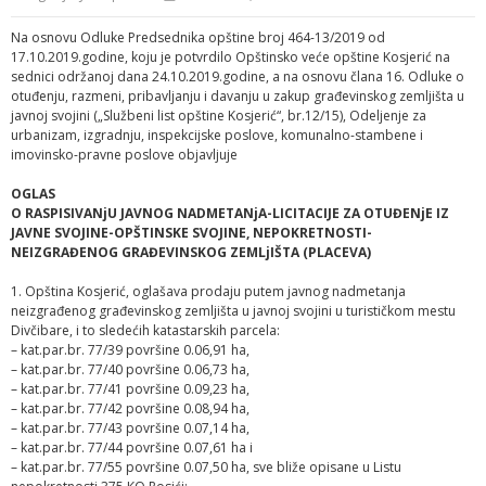
Na osnovu Odluke Predsednika opštine broj 464-13/2019 od
17.10.2019.godine, koju je potvrdilo Opštinsko veće opštine Kosjerić na
sednici održanoj dana 24.10.2019.godine, a na osnovu člana 16. Odluke o
otuđenju, razmeni, pribavljanju i davanju u zakup građevinskog zemljišta u
javnoj svojini („Službeni list opštine Kosjerić“, br.12/15), Odeljenje za
urbanizam, izgradnju, inspekcijske poslove, komunalno-stambene i
imovinsko-pravne poslove objavljuje
OGLAS
O RASPISIVANjU JAVNOG NADMETANjA-LICITACIJE ZA OTUĐENjE IZ
JAVNE SVOJINE-OPŠTINSKE SVOJINE, NEPOKRETNOSTI-
NEIZGRAĐENOG GRAĐEVINSKOG ZEMLjIŠTA (PLACEVA)
1. Opština Kosjerić, oglašava prodaju putem javnog nadmetanja
neizgrađenog građevinskog zemljišta u javnoj svojini u turističkom mestu
Divčibare, i to sledećih katastarskih parcela:
– kat.par.br. 77/39 površine 0.06,91 ha,
– kat.par.br. 77/40 površine 0.06,73 ha,
– kat.par.br. 77/41 površine 0.09,23 ha,
– kat.par.br. 77/42 površine 0.08,94 ha,
– kat.par.br. 77/43 površine 0.07,14 ha,
– kat.par.br. 77/44 površine 0.07,61 ha i
– kat.par.br. 77/55 površine 0.07,50 ha, sve bliže opisane u Listu