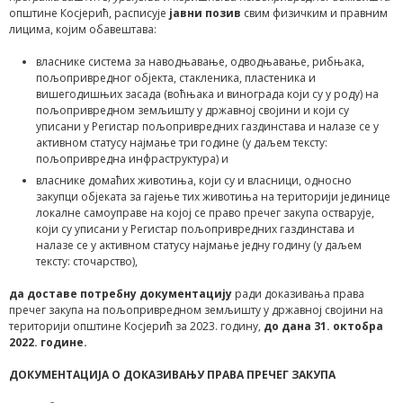
општине Косјерић, расписује
јавни позив
свим физичким и правним
лицима, којим обавештава:
власнике система за наводњавање, одводњавање, рибњака,
пољопривредног објекта, стакленика, пластеника и
вишегодишњих засада (воћњака и винограда који су у роду) на
пољопривредном земљишту у државној својини и који су
уписани у Регистар пољопривредних газдинстава и налазе се у
активном статусу најмање три године (у даљем тексту:
пољопривредна инфраструктура) и
власнике домаћих животиња, који су и власници, односно
закупци објеката за гајење тих животиња на територији јединице
локалне самоуправе на којој се право пречег закупа остварује,
који су уписани у Регистар пољопривредних газдинстава и
налазе се у активном статусу најмање једну годину (у даљем
тексту: сточарство),
да
доставе потребну документацију
ради доказивања права
пречег закупа на пољопривредном земљишту у државној својини на
територији општине Косјерић за 2023. годину,
до дана 31. октобра
20
22
. године.
ДОКУМЕНТАЦИЈА
О ДОКАЗИВАЊУ ПРАВА ПРЕЧЕГ ЗАКУПА