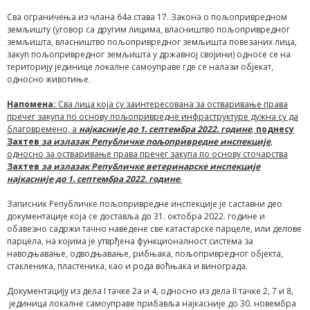
Сва ограничења из члана 64а става 17. Закона о пољопривредном
земљишту (уговор са другим лицима, власништво пољопривредног
земљишта, власништво пољопривредног земљишта повезаних лица,
закуп пољопривредног земљишта у државној својини) односе се на
територију јединице локалне самоуправе где се налази објекат,
односно животиње.
Напомена:
Сва лица која су заинтересована за остваривање права
пречег закупа по основу пољопривредне инфраструктуре дужна су да
благовремено, а
најкасније до 1. септембра 202
2
. године
,
поднесу
Захтев
за излазак Републичке пољопривредне инспекције
,
односно
за остваривање права пречег закупа по основу сточарства
Захтев
за излазак Републичке ветеринарске инспекције
најкасније до 1. септембра 20
22
. године
.
Записник Републичке пољопривредне инспекције је саставни део
документације која се доставља до 31. октобра 2022. године и
обавезно садржи тачно наведене све катастарске парцеле, или делове
парцела, на којима је утврђена функционалност система за
наводњавање, одводњавање, рибњака, пољопривредног објекта,
стакленика, пластеника, као и рода воћњака и винограда.
Документацију из дела I тачке 2а и 4, односно из дела II тачке 2, 7 и 8,
јединица локалне самоуправе прибавља најкасније до 30. новембра