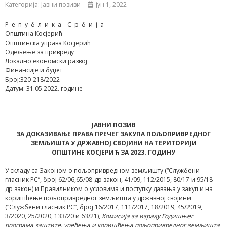
Категорија:
Јавни позиви
јун 1, 2022
Р е п у б л и к а С р б и ј а
Општина Косјерић
Општинска управа Косјерић
Одељење за привреду
Локално економски развој
Финансије и буџет
Број:320-218/2022
Датум: 31.05.2022. године
ЈАВНИ ПОЗИВ
ЗА ДОКАЗИВАЊЕ ПРАВА ПРЕЧЕГ ЗАКУПА ПОЉОПРИВРЕДНОГ
ЗЕМЉИШТА У ДРЖАВНОЈ СВОЈИНИ НА ТЕРИТОРИЈИ
ОПШТИНЕ КОСЈЕРИЋ ЗА 2023. ГОДИНУ
У складу са Законом о пољопривредном земљишту (“Службени
гласник РС”, број 62/06,65/08-др закон, 41/09, 112/2015, 80/17 и 95/18-
др закон) и Правилником о условима и поступку давања у закуп и на
коришћење пољопривредног земљишта у државној својини
(“Службени гласник РС”, број 16/2017, 111/2017, 18/2019, 45/2019,
3/2020, 25/2020, 133/20 и 63/21),
Комисија за израду Годишњег
програма заштите, уређења и коришћења пољопривредног земљишта