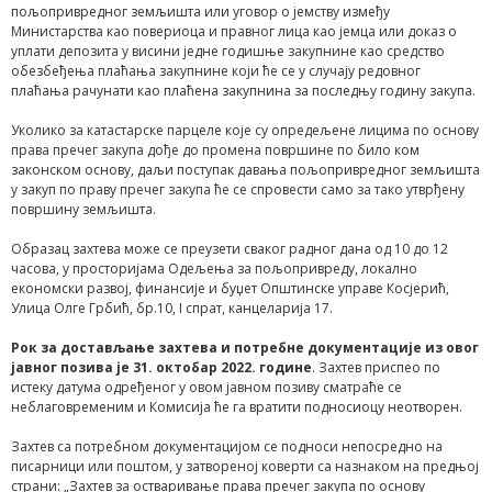
пољопривредног земљишта или уговор о јемству између
Министарства као повериоца и правног лица као јемца или доказ о
уплати депозита у висини једне годишње закупнине као средство
обезбеђења плаћања закупнине који ће се у случају редовног
плаћања рачунати као плаћена закупнина за последњу годину закупа.
Уколико за катастарске парцеле које су опредељене лицима по основу
права пречег закупа дође до промена површине по било ком
законском основу, даљи поступак давања пољопривредног земљишта
у закуп по праву пречег закупа ће се спровести само за тако утврђену
површину земљишта.
Образац захтева може се преузети сваког радног дана од 10 до 12
часова, у просторијама Одељења за пољопривреду, локално
економски развој, финансије и буџет Општинске управе Косјерић,
Улица Олге Грбић, бр.10, I спрат, канцеларија 17.
Рок за достављање захтева и потребне документације из овог
јавног позива је 31. октобар 20
22
. године
. Захтев приспео по
истеку датума одређеног у овом јавном позиву сматраће се
неблаговременим и Комисија ће га вратити подносиоцу неотворен.
Захтев са потребном документацијом се подноси непосредно на
писарници или поштом, у затвореној коверти са назнаком на предњој
страни: „Захтев за остваривање права пречег закупа по основу