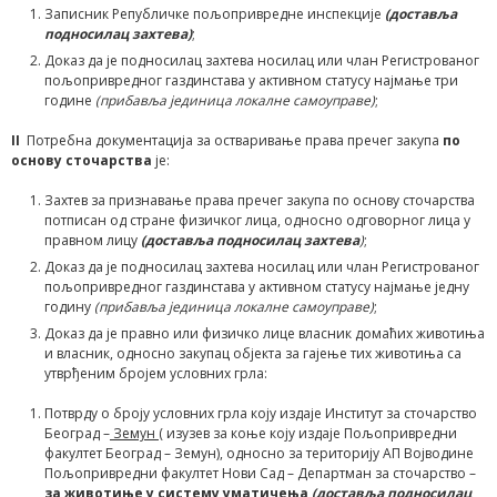
Записник Републичке пољопривредне инспекције
(доставља
подносилац захтева)
;
Доказ да је подносилац захтева носилац или члан Регистрованог
пољопривредног газдинстава у активном статусу најмање три
године
(прибавља јединица локалне самоуправе)
;
I
I
Потребна документација за остваривање права пречег закупа
по
основу сточарства
je:
Захтев за признавање права пречег закупа по основу сточарства
потписан од стране физичког лица, односно одговорног лица у
правном лицу
(доставља подносилац захтева
)
;
Доказ да је подносилац захтева носилац или члан Регистрованог
пољопривредног газдинстава у активном статусу најмање једну
годину
(прибавља јединица локалне самоуправе)
;
Доказ да је правно или физичко лице власник домаћих животиња
и власник, односно закупац објекта за гајење тих животиња са
утврђеним бројем условних грла:
Потврду о броју условних грла коју издаје Институт за сточарство
Београд –
Земун
( изузев за коње коју издаје Пољопривредни
факултет Београд – Земун), односно за територију АП Војводине
Пољопривредни факултет Нови Сад – Департман за сточарство –
за животиње у систему уматичења
(доставља подносилац