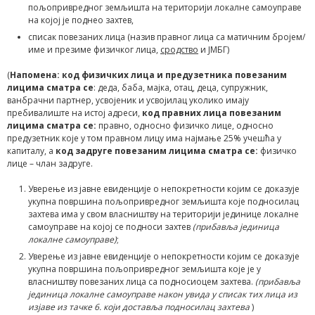
пољопривредног земљишта на територији локалне самоуправе
на којој је поднео захтев,
списак повезаних лица (назив правног лица са матичним бројем/
име и презиме физичког лица,
сродство
и ЈМБГ)
(
Напомена:
код физичких лица и предузетника повезаним
лицима сматра се
: деда, баба, мајка, отац, деца, супружник,
ванбрачни партнер, усвојеник и усвојилац уколико имају
пребивалиште на истој адреси,
код правних лица повезаним
лицима сматра се:
правно, односно физичко лице, односно
предузетник које у том правном лицу има најмање 25% учешћа у
капиталу, а
код задруге повезаним лицима сматра се:
физичко
лице – члан задруге.
Уверење из јавне евиденције о непокретности којим се доказује
укупна површина пољопривредног земљишта које подносилац
захтева има у свом власништву на територији јединице локалне
самоуправе на којој се подноси захтев
(прибавља јединица
локалне самоуправе)
;
Уверење из јавне евиденције о непокретности којим се доказује
укупна површина пољопривредног земљишта које је у
власништву повезаних лица са подносиоцем захтева.
(прибавља
јединица локалне самоуправе након увида у списак тих лица из
изјаве из тачке 6.
који
доставља подносилац захтева
)