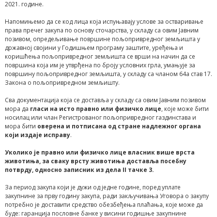
2021. године.
Напомињемо да се код лица која испуњавају услове за остваривање
права пречег закупа по основу сточарства, у складу са овим Јавним
позивом, опредељивање површине пољопривредног земљишта у
државној својини у Годишњем програму заштите, уређења и
коришћења пољопривредног земљишта се врши на начин да се
површина која им је утврђена по броју условних грла, умањује за
површину пољопривредног земљишта, у складу са чланом 64а став 17.
Закона о пољопривредном земљишту.
Сва документација која се доставља у складу са овим Јавним позивом
мора да
гласи на исто правно или физичко лице
, које може бити
носилац или члан Регистрованог пољопривредног газдинстава и
мора бити
оверена и потписана од стране надлежног органа
који издаје исправу
.
Уколико је
правно или физичко лице власник више врста
животиња, за сваку врсту животиња доставља посебн
у
потврду, односно записник из дела II тачке 3.
За период закупа који је дужи од једне године, поред уплате
закупнине за прву годину закупа, ради закључивања Уговора о закупу
потребно је доставити средство обезбеђења плаћања, које може да
буде: гаранција пословне банке у висини годишње закупнине