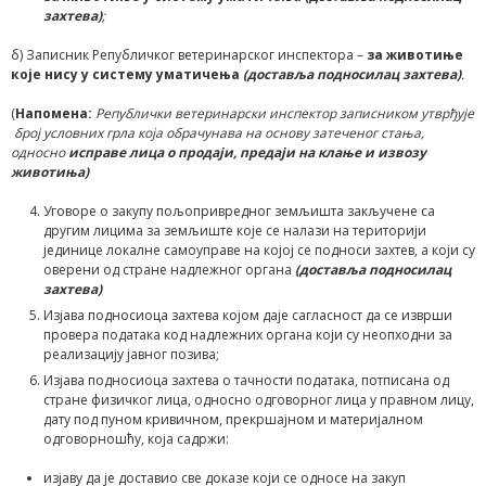
захтева)
;
б) Записник Републичког ветеринарског инспектора –
за животиње
које нису у систему уматичења
(доставља подносилац захтева)
.
(
Напомена
:
Републички ветеринарски инспектор записником утврђује
број условних грла која обрачунава на основу затеченог стања,
односно
исправе лица о продаји, предаји на клање и извозу
животиња)
Уговоре о закупу пољопривредног земљишта закључене са
другим лицима за земљиште које се налази на територији
јединице локалне самоуправе на којој се подноси захтев, а који су
оверени од стране надлежног органа
(доставља подносилац
захтева)
Изјава подносиоца захтева којом даје сагласност да се изврши
провера података код надлежних органа који су неопходни за
реализацију јавног позива;
Изјава подносиоца захтева о тачности података, потписанa од
стране физичког лица, односно одговорног лица у правном лицу,
дату под пуном кривичном, прекршајном и материјалном
одговорношћу, која садржи:
изјаву да је доставио све доказе који се односе на закуп