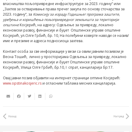
власништва пољопривредне инфраструктуре за 2023. годину“ или
„Захтев за остваривање права пречег закупа по основу сточарства за
2023. годину“, за
Комисију за израду Годишњег програма заштите,
уређења и коришћења пољопривредног земљишта за територији
општине
Косјерић, на адресу: Одељење за привреду, локално
економски развој, финансије и буџет Општинске управе општине
Косјерић, ул.Олге Грбић, бр. 10, На полеђини коверте наводи се назив/
име и презиме и адреса подносиоца захтева.
Контакт особа за све информације у вези са овим јавним позивом је
Весна Тошић, лично у просторијама Одељења за привреду, локално
економски развој, финансије и буџет Општинске управе општине
Косјерић, Улица Олге Грбић, бр.10, I спрат, канцеларија бр:17.
Овај јавни позив објавити на интернет страници оптине Косјерић:
www.opstinakosjeric.rs
и огласним таблама месних канцеларија.
Назад
Напред