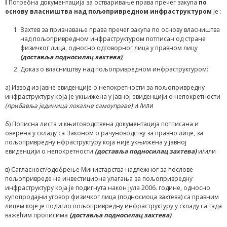
I
Потребна документација за остваривање права пречег закупа
по
основу власништва над пољопривредном инфраструктуром
je :
Захтев за признавање права пречег закупа по основу власништва
над пољопривредном инфраструктуром потписан од стране
физичког лица, односно одговорног лица у правном лицу
(доставља подносилац захтева)
;
Доказ о власништву над пољопривредном инфраструктуром:
а) Извод из јавне евиденције о непокретности за пољопривредну
инфраструктуру која је укњижена у јавној евиденцији о непокретности
(прибавља јединица локалне самоуправе)
и /или
б) Пописна листа и књиговодствена документација потписана и
оверена у складу са Законом о рачуноводству за правно лице, за
пољопривредну нфраструктуру која није укњижена у јавној
евиденцији о непокретности
(доставља подносилац захтева)
и/или
в) Сагласност/одобрење Министарства надлежног за послове
пољопривреде на инвестициона улагања за пољопривредну
инфраструктуру која је подигнута након јула 2006. године, односно
купопродајни уговор физичког лица (подносиоца захтева) са правним
лицем које је подигло пољопривредну инфраструктуру у складу са тада
важећим прописима
(доставља подносилац захтева)
.