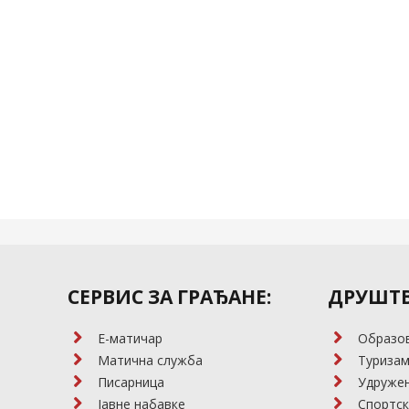
СЕРВИС ЗА ГРАЂАНЕ:
ДРУШТВ
E-матичар
Образо
Матична служба
Туриза
Писарница
Удружењ
Јавне набавке
Спортск