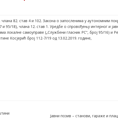
, члана 82. став 4 и 102. Закона о запосленима у аутономним по
 и 95/18), члана 12. став 1. Уредбе о спровођењу интерног и јав
ма локалне самоуправе („Службени гласник РС“, број 95/16) и 
не Косјерић број 112-7/19 од 13.02.2019. године,
штини
Јавни позив – станови, гараже и пла