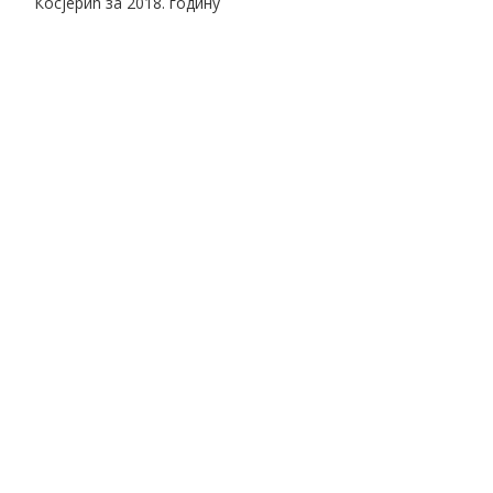
Косјерић за 2018. годину