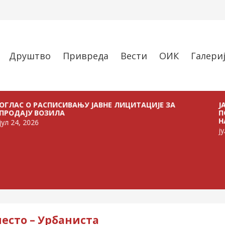
Друштво
Привреда
Вести
ОИК
Галери
 РАСПИСИВАЊУ ЈАВНЕ ЛИЦИТАЦИЈЕ ЗА
ЈАВНИ ПО
 ВОЗИЛА
ПОЉОПРИ
НА ТЕРИТ
26
јул 21, 202
есто – Урбаниста