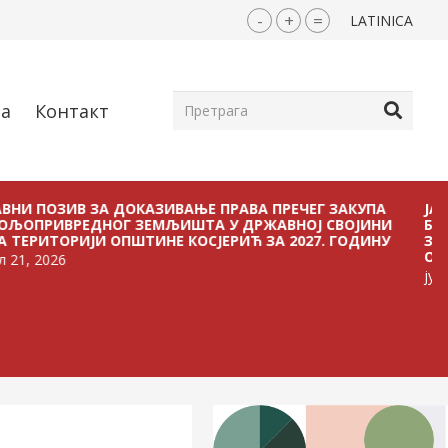
-
+
=
LATINICA
ја
Контакт
ЗИВ ЗА ДОКАЗИВАЊЕ ПРАВА ПРЕЧЕГ ЗАКУПА
ЈАВНИ ПОЗ
ВРЕДНОГ ЗЕМЉИШТА У ДРЖАВНОЈ СВОЈИНИ
БЕЗ ПЛАЋА
ОРИЈИ ОПШТИНЕ КОСЈЕРИЋ ЗА 2027. ГОДИНУ
ЗЕМЉИШТА 
ОПШТИНЕ К
6
јул 21, 2026