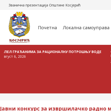
Званична презентација Општине Косјерић
Почетна
Локална самоуправа
ГРАЂАНИМА ЗА РАЦИОНАЛНУ ПОТРОШЊУ ВОДЕ
ОГЛАС О
ПРОДАЈУ
, 2026
јул 24, 20
Јавни конкурс за извршилачко радно м