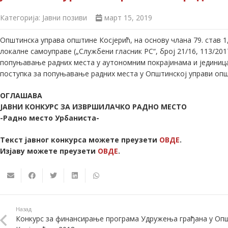
Категорија:
Јавни позиви
март 15, 2019
Општинска управа општине Косјерић, на основу члана 79. став 1
локалне самоуправе („Службени гласник РС“, број 21/16, 113/2017
попуњавање радних места у аутономним покрајинама и јединица
поступка за попуњавање радних места у Општинској управи општи
ОГЛАШАВА
ЈАВНИ КОНКУРС ЗА ИЗВРШИЛАЧКО РАДНО МЕСТО
-Радно место Урбаниста-
Текст јавног конкурса можете преузети
ОВДЕ
.
Изјаву можете преузети
ОВДЕ
.
Назад
Конкурс за финансирање програма Удружења грађана у Оп