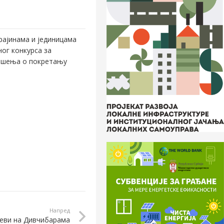
крајинама и јединицама
ног конкурса за
Решења о покретању
Напред
цеви на Дивчибарама