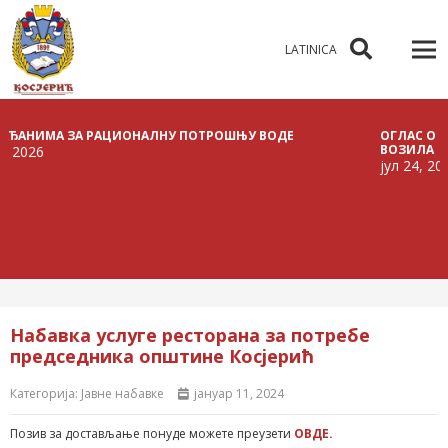
LATINICA
ИМА ЗА РАЦИОНАЛНУ ПОТРОШЊУ ВОДЕ
ОГЛАС О РАСПИС
ВОЗИЛА
6
јул 24, 2026
Набавка услуге ресторана за потребе
председника општине Косјерић
Категорија:
Јавне набавке
јануар 11, 2024
Позив за достављање понуде можете преузети
ОВДЕ.