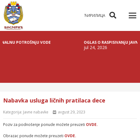
ЋИРИЛИЦА
NU POTROŠNjU VODE
OGLAS O RASPISIVANjU JAVNE LICIT
jul 24, 2026
Nabavka usluga ličnih pratilaca dece
Kategorija:
Javne nabavke
avgust 29, 2023
Poziv za podnošenje ponude možete preuzeti
OVDE.
Obrazac ponude možete preuzeti
OVDE.