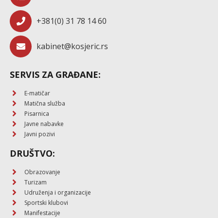
+381(0) 31 78 14 60
kabinet@kosjeric.rs
SERVIS ZA GRAĐANE:
E-matičar
Matična služba
Pisarnica
Javne nabavke
Javni pozivi
DRUŠTVO:
Obrazovanje
Turizam
Udruženja i organizacije
Sportski klubovi
Manifestacije