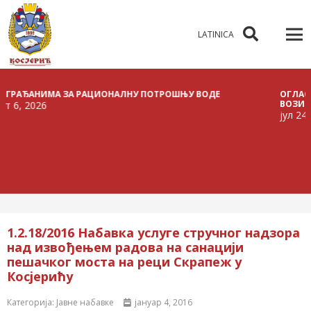
LATINICA
ЂАНИМА ЗА РАЦИОНАЛНУ ПОТРОШЊУ ВОДЕ
ОГЛАС О РАС
ВОЗИЛА
2026
јул 24, 2026
1.2.18/2016 Набавка услуге стручног надзора
над извођењем радова на санацији
пешачког моста на реци Скрапеж у
Косјерићу
Категорија:
Јавне набавке
јануар 4, 2016