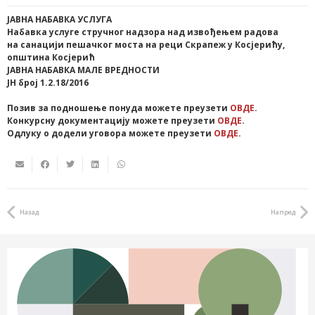
ЈАВНА НАБАВКА УСЛУГА
Набавка услуге стручног надзора над извођењем радова
на санацији пешачког моста на реци Скрапеж у Косјерићу,
општина Косјерић
ЈАВНА НАБАВКА МАЛЕ ВРЕДНОСТИ
ЈН број 1.2.18/2016
Позив за подношење понуда можете преузети
ОВДЕ
.
Конкурсну документацију можете преузети
ОВДЕ
.
Одлуку о додели уговора можете преузети
ОВДЕ
.
Назад
Напред