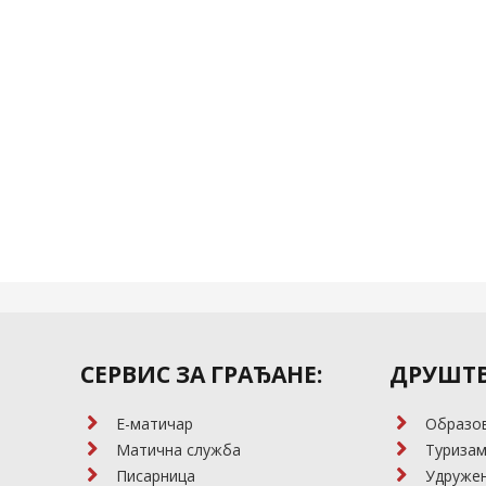
СЕРВИС ЗА ГРАЂАНЕ:
ДРУШТВ
E-матичар
Образо
Матична служба
Туриза
Писарница
Удружењ