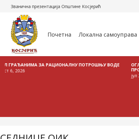
Званична презентација Општине Косјерић
Почетна
Локална самоуправа
ЂАНИМА ЗА РАЦИОНАЛНУ ПОТРОШЊУ ВОДЕ
ОГЛАС О Р
ПРОДАЈУ В
026
јул 24, 2026
СЕДНИЦЕ ОИК