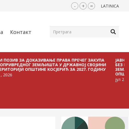
-
+
=
LATINICA
ја
Контакт
 ЗА ДОКАЗИВАЊЕ ПРАВА ПРЕЧЕГ ЗАКУПА
ЈАВНИ ПОЗИВ
ДНОГ ЗЕМЉИШТА У ДРЖАВНОЈ СВОЈИНИ
БЕЗ ПЛАЋАЊА
ЈИ ОПШТИНЕ КОСЈЕРИЋ ЗА 2027. ГОДИНУ
ЗЕМЉИШТА У 
ОПШТИНЕ КОСЈ
јул 21, 2026