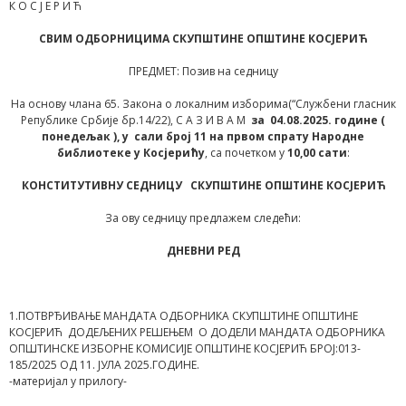
К О С Ј Е Р И Ћ
СВИМ ОДБОРНИЦИМА СКУПШТИНЕ ОПШТИНЕ КОСЈЕРИЋ
ПРЕДМЕТ: Позив на седницу
На основу члана 65. Закона о локалним изборима(“Службени гласник
Републике Србије бр.14/22), С А З И В А М
за
04.08.
2025. године (
понедељак
),
у сали број 11 на првом спрату Народне
библиотеке у Косјерићу
, са почетком у
10,00 сати
:
КОНСТИТУТИВНУ СЕДНИЦУ
СКУПШТИНЕ ОПШТИНЕ КОСЈЕРИЋ
За ову седницу предлажем следећи:
ДНЕВНИ РЕД
1.ПОТВРЂИВАЊЕ МАНДАТА ОДБОРНИКА СКУПШТИНЕ ОПШТИНЕ
КОСЈЕРИЋ ДОДЕЉЕНИХ РЕШЕЊЕМ О ДОДЕЛИ МАНДАТА ОДБОРНИКА
ОПШТИНСКЕ ИЗБОРНЕ КОМИСИЈЕ ОПШТИНЕ КОСЈЕРИЋ БРОЈ:013-
185/2025 ОД 11. ЈУЛА 2025.ГОДИНЕ.
-материјал у прилогу-