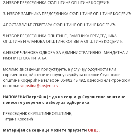
2.ИЗБОР ПРЕДСЕДНИКА СКУПШТИНЕ ОПШТИНЕ КОСЈЕРИЋ.
3. ИЗБОР ЗАМЕНИКА ПРЕДСЕДНИКА СКУПШТИНЕ ОПШТИНЕ КОСЈЕРИЋ
4.ПОСТАВЉЕЊЕ СЕКРЕТАРА СКУПШТИНЕ ОПШТИНЕ КОСЈЕРИЋ.
5.ИЗБОР ПРЕДСЕДНИКА ОПШТИНЕ , ЗАМЕНИКА ПРЕДСЕДНИКА
ОПШТИНЕ И ЧЛАНОВА ОПШТИНСКОГ ВЕЋА ОПШТИНЕ КОСЈЕРИЋ.
6.ИЗБОР ЧЛАНОВА ОДБОРА ЗА АДМИНИСТРАТИВНО –МАНДАТНА И
ИМУНИТЕТСКА ПИТАЊА.
Молимо да седници присуствујете, а у случају одсутности или
спречености, обавестите стручну службу за послове Скупштине
општине Косјерић на телефон 064/82 48 492, односно електронском
поштом:
skupstina@kosjeric.rs
НАПОМЕНА:Потребно је да на седницу Скупштине општине
понесете уверење о избору за одборника.
ПРЕДСЕДНИК СКУПШТИНЕ ОПШТИНЕ,
Татјана Коковић
Материјал са седнице можете преузети
ОВДЕ.