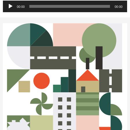
Прегледач
00:00
00:00
звучних
записа