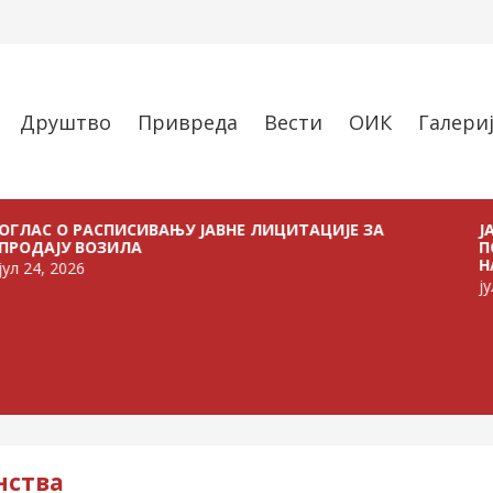
Друштво
Привреда
Вести
ОИК
Галери
 РАСПИСИВАЊУ ЈАВНЕ ЛИЦИТАЦИЈЕ ЗА
ЈАВНИ ПО
 ВОЗИЛА
ПОЉОПРИ
НА ТЕРИТ
26
јул 21, 202
нства