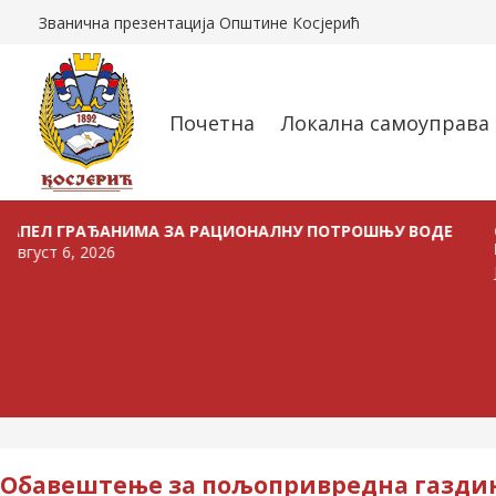
Званична презентација Општине Косјерић
Почетна
Локална самоуправа
ГРАЂАНИМА ЗА РАЦИОНАЛНУ ПОТРОШЊУ ВОДЕ
ОГЛАС О
ПРОДАЈУ
, 2026
јул 24, 20
Обавештење за пољопривредна газди