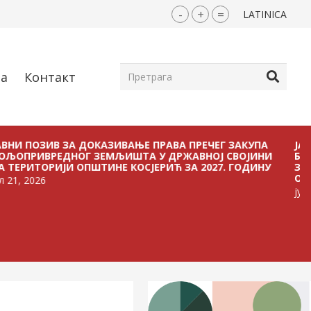
-
+
=
LATINICA
ја
Контакт
ЗИВ ЗА ДОКАЗИВАЊЕ ПРАВА ПРЕЧЕГ ЗАКУПА
ЈАВНИ ПОЗ
ВРЕДНОГ ЗЕМЉИШТА У ДРЖАВНОЈ СВОЈИНИ
БЕЗ ПЛАЋА
ОРИЈИ ОПШТИНЕ КОСЈЕРИЋ ЗА 2027. ГОДИНУ
ЗЕМЉИШТА 
ОПШТИНЕ К
6
јул 21, 2026