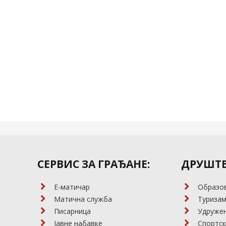
СЕРВИС ЗА ГРАЂАНЕ:
ДРУШТВ
E-матичар
Образо
Матична служба
Туриза
Писарница
Удружењ
Јавне набавке
Спортск