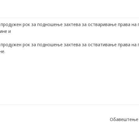
 продужен рок за подношење захтева за остваривање права на п
дине и
 продужен рок за подношење захтева за оствативање права на п
не.
Обавештење 