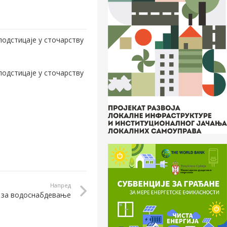
одстицаје у сточарству
одстицаје у сточарству
Напред
за водоснабдевање