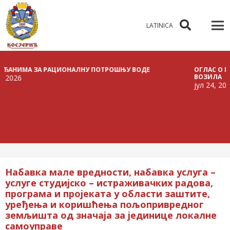
LATINICA
НИМА ЗА РАЦИОНАЛНУ ПОТРОШЊУ ВОДЕ
ОГЛАС О РАСПИ
ВОЗИЛА
26
јул 24, 2026
Набавкa мале вредности, набавка услуга –
услугe студијско – истраживачких радова,
програма и пројеката у области заштите,
уређења и коришћења пољопривредног
земљишта од значаја за јединице локалне
самоуправе